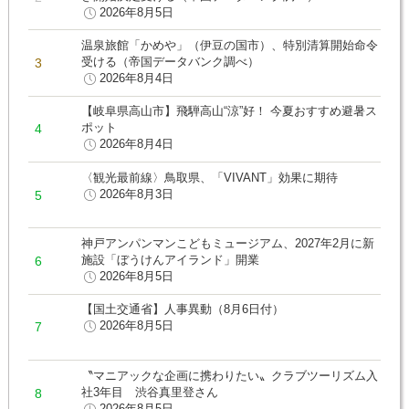
2026年8月5日
温泉旅館「かめや」（伊豆の国市）、特別清算開始命令
受ける（帝国データバンク調べ）
2026年8月4日
【岐阜県高山市】飛騨高山“涼”好！ 今夏おすすめ避暑ス
ポット
2026年8月4日
〈観光最前線〉鳥取県、「VIVANT」効果に期待
2026年8月3日
神戸アンパンマンこどもミュージアム、2027年2月に新
施設「ぼうけんアイランド」開業
2026年8月5日
【国土交通省】人事異動（8月6日付）
2026年8月5日
〝マニアックな企画に携わりたい〟クラブツーリズム入
社3年目 渋谷真里登さん
2026年8月5日