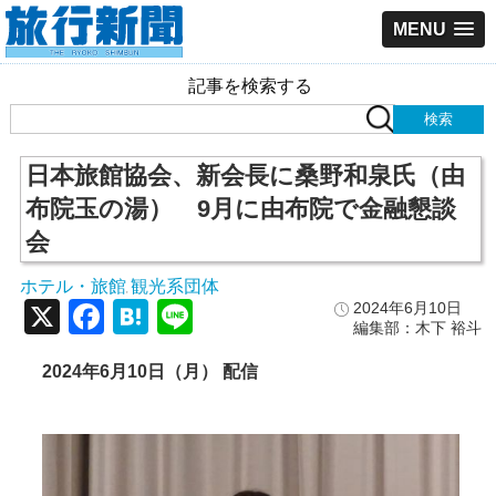
MENU
記事を検索する
日本旅館協会、新会長に桑野和泉氏（由
布院玉の湯） 9月に由布院で金融懇談
会
ホテル・旅館
観光系団体
,
X
Facebook
Hatena
Line
2024年6月10日
編集部：木下 裕斗
2024年6月10日（月） 配信