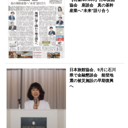
協会 座談会 真の基幹
産業へ“未来”語り合う
日本旅館協会、9月に石川
県で金融懇談会 能登地
震の被災施設の早期復興
へ