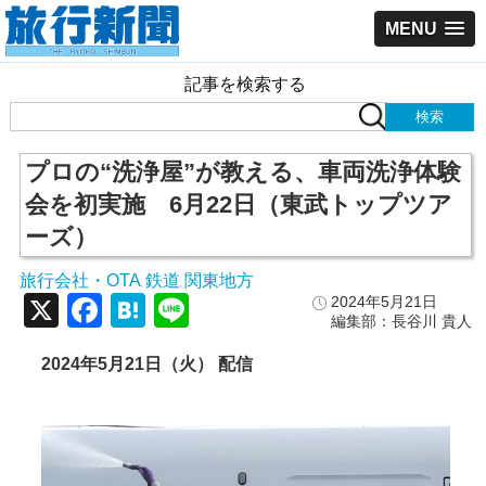
MENU
記事を検索する
プロの“洗浄屋”が教える、車両洗浄体験
会を初実施 6月22日（東武トップツア
ーズ）
旅行会社・OTA
鉄道
関東地方
,
,
X
Facebook
Hatena
Line
2024年5月21日
編集部：長谷川 貴人
2024
年5
月21
日（火）
配信