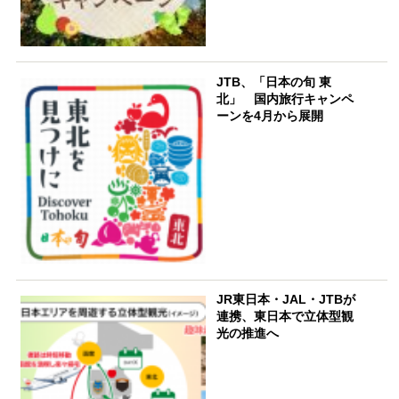
JTB、「日本の旬 東
北」 国内旅行キャンペ
ーンを4月から展開
JR東日本・JAL・JTBが
連携、東日本で立体型観
光の推進へ