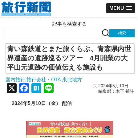
MENU
記事を検索する
青い森鉄道とまた旅くらぶ、青森県内世
界遺産の遺跡巡るツアー 4月開業の大
平山元遺跡の価値伝える施設も
国内旅行
旅行会社・OTA
東北地方
,
,
X
Facebook
Hatena
Line
2024年5月10日
編集部：木下 裕斗
2024年5月10日（金） 配信