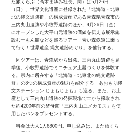
た旅くらぶ（高木まゆみ社長、同）は5月26日
（日）、世界文化遺産に登録された「北海道・北東
北の縄文遺跡群」の構成資産である青森県青森市の
三内丸山遺跡や小牧野遺跡のほか、4月26日（金）
にオープンした大平山元遺跡の価値を伝える展示施
設むーもん館などを巡るツアー「青い森鉄道に乗っ
て行く！世界遺産 縄文遺跡めぐり」を催行する。
同ツアーは、青森駅から出発。三内丸山遺跡を見
学後、小牧野遺跡でミニチュア土器づくりを体験す
る。県内に所在する「北海道・北東北の縄文遺跡
群」の8つの構成資産の魅力を紹介する「あおもり縄
文ステーション じょもじょも」も巡る。また、お土
産として三内丸山遺跡の発掘現場で土から採取され
た約4200年前の酵母菌「三内丸山ユメカモス」を使
用したパンをプレゼントする。
料金は大人1人8800円。申し込みは、また旅くら