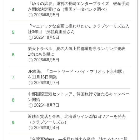
「ゆりの温泉」運営の長崎エンタープライズ、破産手続
き開始決定受ける（帝国データバンク調べ）
2026年8月5日
〝マニアックな企画に携わりたい〟クラブツーリズム入
社3年目 渋谷真里登さん
2026年8月5日
楽天トラベル、夏の人気上昇都道府県ランキング発表
1位は奈良県に
2026年8月5日
JR東海、「コートヤード・バイ・マリオット京都駅」
を11月16日開業
2026年8月7日
中部国際空港セントレア、韓国旅行で当たるキャンペー
ン開始
2026年8月7日
近鉄百貨店と企画、北海道ワイン2泊3日ツアーを発売
（クラブツーリズム）
2026年8月4日
「台湾百Ways」―多様な魅力を発信 訪れるたびに新