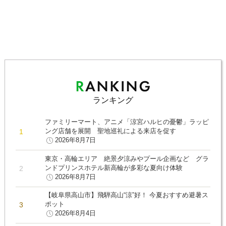
ランキング
ファミリーマート、アニメ「涼宮ハルヒの憂鬱」ラッピ
ング店舗を展開 聖地巡礼による来店を促す
2026年8月7日
東京・高輪エリア 絶景夕涼みやプール企画など グラ
ンドプリンスホテル新高輪が多彩な夏向け体験
2026年8月7日
【岐阜県高山市】飛騨高山“涼”好！ 今夏おすすめ避暑ス
ポット
2026年8月4日