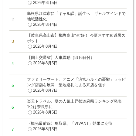
2026年8月5日
島根県江津市に「ギャル課」誕生へ ギャルマインドで
地域活性化
2026年8月4日
【岐阜県高山市】飛騨高山“涼”好！ 今夏おすすめ避暑ス
ポット
2026年8月4日
【国土交通省】人事異動（8月6日付）
2026年8月5日
ファミリーマート、アニメ「涼宮ハルヒの憂鬱」ラッピ
ング店舗を展開 聖地巡礼による来店を促す
2026年8月7日
楽天トラベル、夏の人気上昇都道府県ランキング発表
1位は奈良県に
2026年8月5日
〈観光最前線〉鳥取県、「VIVANT」効果に期待
2026年8月3日