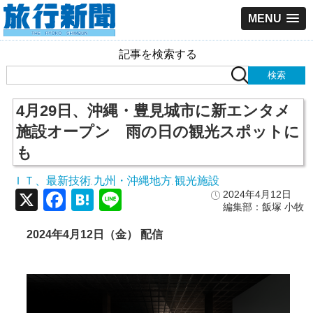
MENU
記事を検索する
4月29日、沖縄・豊見城市に新エンタメ
施設オープン 雨の日の観光スポットに
も
ＩＴ、最新技術
九州・沖縄地方
観光施設
,
,
X
Facebook
Hatena
Line
2024年4月12日
編集部：飯塚 小牧
2024年4月12日（金） 配信