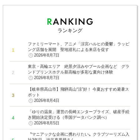
ランキング
ファミリーマート、アニメ「涼宮ハルヒの憂鬱」ラッピ
ング店舗を展開 聖地巡礼による来店を促す
2026年8月7日
東京・高輪エリア 絶景夕涼みやプール企画など グラ
ンドプリンスホテル新高輪が多彩な夏向け体験
2026年8月7日
【岐阜県高山市】飛騨高山“涼”好！ 今夏おすすめ避暑ス
ポット
2026年8月4日
「ゆりの温泉」運営の長崎エンタープライズ、破産手続
き開始決定受ける（帝国データバンク調べ）
2026年8月5日
〝マニアックな企画に携わりたい〟クラブツーリズム入
社3年目 渋谷真里登さん