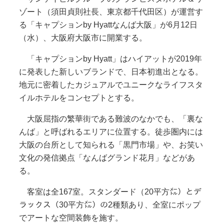
ゾート（須田貞則社長、東京都千代田区）が運営す
る「キャプションby Hyattなんば大阪」が6月12日
（水）、大阪府大阪市に開業する。
「キャプションby Hyatt」はハイアットが2019年
に発表した新しいブランドで、日本初進出となる。
地元に密着したカジュアルでユニークなライフスタ
イルホテルをコンセプトとする。
大阪屈指の繁華街である難波のなかでも、「裏な
んば」と呼ばれるエリアに位置する。徒歩圏内には
大阪の台所として知られる「黒門市場」や、お笑い
文化の発信拠点「なんばグランド花月」などがあ
る。
客室は全167室。スタンダード（20平方㍍）とデ
ラックス（30平方㍍）の2種類あり、全室にポップ
でアートな空間装飾を施す。