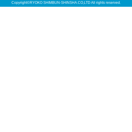
Copyright©RYOKO SHIMBUN-SHINSHA.CO,LTD All rights reserved.