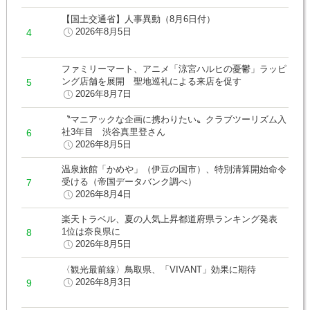
【国土交通省】人事異動（8月6日付）
2026年8月5日
ファミリーマート、アニメ「涼宮ハルヒの憂鬱」ラッピ
ング店舗を展開 聖地巡礼による来店を促す
2026年8月7日
〝マニアックな企画に携わりたい〟クラブツーリズム入
社3年目 渋谷真里登さん
2026年8月5日
温泉旅館「かめや」（伊豆の国市）、特別清算開始命令
受ける（帝国データバンク調べ）
2026年8月4日
楽天トラベル、夏の人気上昇都道府県ランキング発表
1位は奈良県に
2026年8月5日
〈観光最前線〉鳥取県、「VIVANT」効果に期待
2026年8月3日