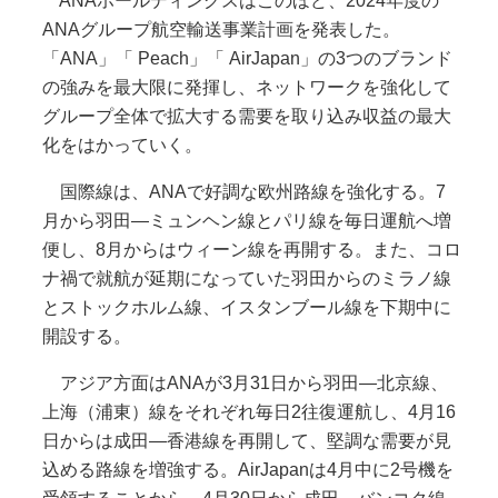
ANAホールディングスはこのほど、2024年度の
ANAグループ航空輸送事業計画を発表した。
「ANA」「 Peach」「 AirJapan」の3つのブランド
の強みを最大限に発揮し、ネットワークを強化して
グループ全体で拡大する需要を取り込み収益の最大
化をはかっていく。
国際線は、ANAで好調な欧州路線を強化する。7
月から羽田―ミュンヘン線とパリ線を毎日運航へ増
便し、8月からはウィーン線を再開する。また、コロ
ナ禍で就航が延期になっていた羽田からのミラノ線
とストックホルム線、イスタンブール線を下期中に
開設する。
アジア方面はANAが3月31日から羽田―北京線、
上海（浦東）線をそれぞれ毎日2往復運航し、4月16
日からは成田―香港線を再開して、堅調な需要が見
込める路線を増強する。AirJapanは4月中に2号機を