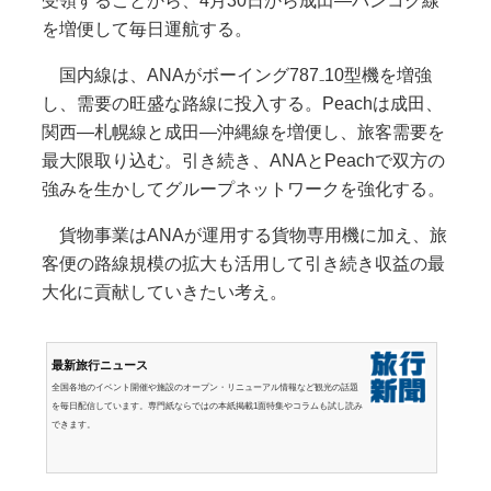
受領することから、4月30日から成田―バンコク線
を増便して毎日運航する。
国内線は、ANAがボーイング787₋10型機を増強
し、需要の旺盛な路線に投入する。Peachは成田、
関西―札幌線と成田―沖縄線を増便し、旅客需要を
最大限取り込む。引き続き、ANAとPeachで双方の
強みを生かしてグループネットワークを強化する。
貨物事業はANAが運用する貨物専用機に加え、旅
客便の路線規模の拡大も活用して引き続き収益の最
大化に貢献していきたい考え。
最新旅行ニュース
全国各地のイベント開催や施設のオープン・リニューアル情報など観光の話題
を毎日配信しています。専門紙ならではの本紙掲載1面特集やコラムも試し読み
できます。