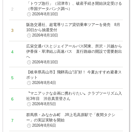
「トウブ急行」（沼津市）、破産手続き開始決定受ける
（帝国データバンク調べ）
2026年8月10日
阪急交通社、超電導リニア貸切乗車ツアーを発売 8月
10日から抽選受付
2026年8月10日
広栄交通バスとジェイアールバス関東、所沢・川越から
伊香保・草津結ぶ高速バス 直行路線の開設で需要創出
へ
2026年8月10日
【岐阜県高山市】飛騨高山“涼”好！ 今夏おすすめ避暑ス
ポット
2026年8月4日
〝マニアックな企画に携わりたい〟クラブツーリズム入
社3年目 渋谷真里登さん
2026年8月5日
群馬県・みなかみ町 JR上毛高原駅で「夜間タクシ
ー」の実証実験を開始
2026年8月6日