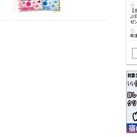
【
ぶ
ゼ
年