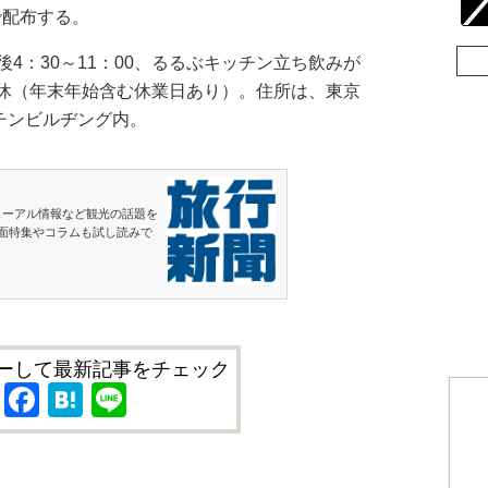
で配布する。
：30～11：00、るるぶキッチン立ち飲みが
不定休（年末年始含む休業日あり）。住所は、東京
チンビルヂング内。
ューアル情報など観光の話題を
面特集やコラムも試し読みで
ーして最新記事をチェック
X
Facebook
Hatena
Line