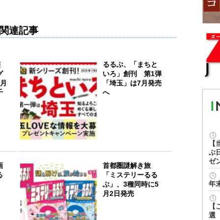
関連記事
態
るるぶ、「まちと
グ
いろ」創刊 第1弾
2月
「埼玉」は7月発売
千
へ
【
ぶ
ゼ
画
首都圏謎解き旅
る
「ミステリーるる
年
ぶ」、3種同時に5
月2日発売
【
選