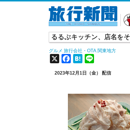
るるぶキッチン、店名をそ
グルメ
旅行会社・OTA
関東地方
,
,
X
Facebook
Hatena
Line
2023
年12
月1
日（金） 配信