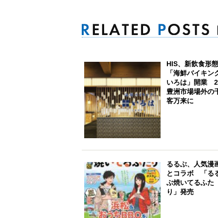
HIS、新飲食形
「海鮮バイキン
いろは」開業 
豊洲市場場外の
客万来に
るるぶ、人気漫
とコラボ 「る
ぶ焼いてるふた
り」発売