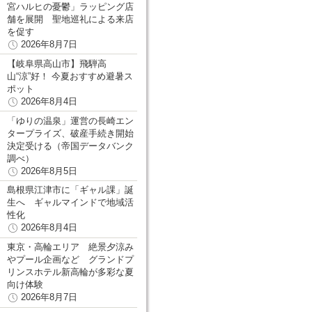
宮ハルヒの憂鬱」ラッピング店
舗を展開 聖地巡礼による来店
を促す
2026年8月7日
【岐阜県高山市】飛騨高
山“涼”好！ 今夏おすすめ避暑ス
ポット
2026年8月4日
「ゆりの温泉」運営の長崎エン
タープライズ、破産手続き開始
決定受ける（帝国データバンク
調べ）
2026年8月5日
島根県江津市に「ギャル課」誕
生へ ギャルマインドで地域活
性化
2026年8月4日
東京・高輪エリア 絶景夕涼み
やプール企画など グランドプ
リンスホテル新高輪が多彩な夏
向け体験
2026年8月7日