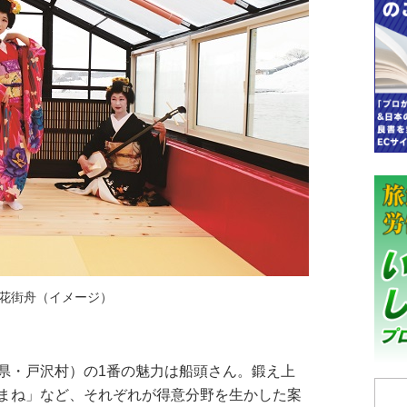
花街舟（イメージ）
県・戸沢村）の1番の魅力は船頭さん。鍛え上
まね」など、それぞれが得意分野を生かした案