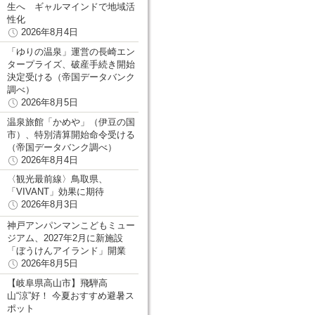
生へ ギャルマインドで地域活
性化
2026年8月4日
「ゆりの温泉」運営の長崎エン
タープライズ、破産手続き開始
決定受ける（帝国データバンク
調べ）
2026年8月5日
温泉旅館「かめや」（伊豆の国
市）、特別清算開始命令受ける
（帝国データバンク調べ）
2026年8月4日
〈観光最前線〉鳥取県、
「VIVANT」効果に期待
2026年8月3日
神戸アンパンマンこどもミュー
ジアム、2027年2月に新施設
「ぼうけんアイランド」開業
2026年8月5日
【岐阜県高山市】飛騨高
山“涼”好！ 今夏おすすめ避暑ス
ポット