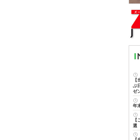
【
ぶ
ゼ
年
【
選
【