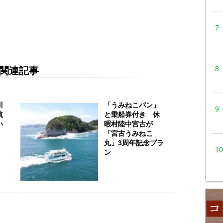
関連記事
川
「うみねこパン」
航
と乗船券付き 休
い
暇村陸中宮古が
「宮古うみねこ
丸」3周年記念プラ
ン