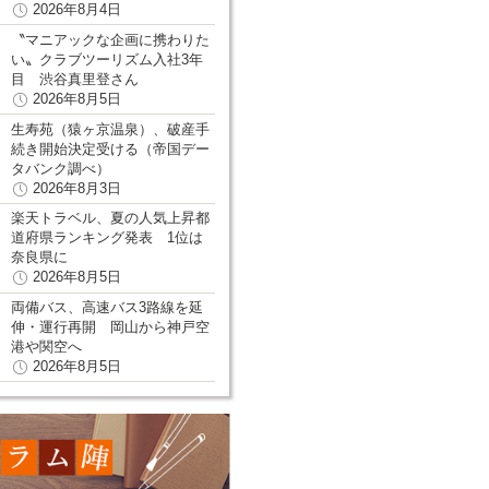
2026年8月4日
〝マニアックな企画に携わりた
い〟クラブツーリズム入社3年
目 渋谷真里登さん
2026年8月5日
生寿苑（猿ヶ京温泉）、破産手
続き開始決定受ける（帝国デー
タバンク調べ）
2026年8月3日
楽天トラベル、夏の人気上昇都
道府県ランキング発表 1位は
奈良県に
2026年8月5日
両備バス、高速バス3路線を延
伸・運行再開 岡山から神戸空
港や関空へ
2026年8月5日