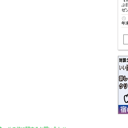
ぶ
ゼ
年