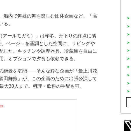
、船内で舞妓の舞を楽しむ団体企画など、「高
いる。
I（アールモガミ）」は昨冬、舟下りの終点に隣
で、ベージュを基調とした空間に、リビングや
配した。キッチンや調理器具、冷蔵庫を自由に
用。オプションで夕食も依頼できる。
の絶景を堪能――そんな粋な企画が「最上川花
酒田舞娘」が、この企画のために出張公演して
最大30人まで。料理・飲料の手配も可。
ers