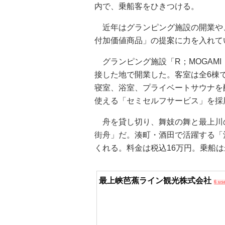
内で、乗船客をひきつける。
近年はグランピング施設の開業や
付加価値商品」の提案に力を入れて
グランピング施設「R；MOGAM
接した地で開業した。客室は全6棟
寝室、浴室、プライベートサウナを
使える「セミセルフサービス」を採
舟を貸し切り、舞妓の舞と最上川
街舟」だ。湊町・酒田で活躍する「
くれる。料金は税込16万円。乗船は
最上峡芭蕉ライン観光株式会社
6 us