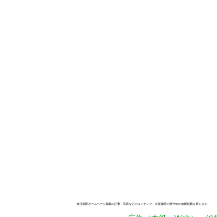
旅行新聞ホームページ掲載の記事・写真などのコンテンツ、出版物等の著作物の無断転載を禁じます。