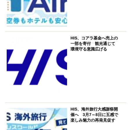
HIS、コアラ基金へ売上の
一部を寄付 観光通じて
環境守る意識広げる
HIS、海外旅行大感謝祭開
催へ 3月7～8日に五感で
楽しみ魅力の再発見促す