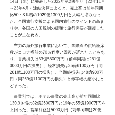
14日（水）に発表した2022年第2四半期（22年11月
～23年4月）連結決算によると、売上高は前年同期
比50・3％増の1029億1300万円と大幅な増収なっ
た。全国旅行支援による国内旅行のマインドの高ま
りや、各国の入国規制の緩和で旅行需要が回復した
ことが主な要因。
主力の海外旅行事業において、国際線の供給座席
数がコロナ禍前の70％程度と回復が遅れたこともあ
り、営業損失は33億5800万円（前年同期は281億
3000万円の損失）、経常損失は35億6100万円（同
281億1100万円の損失）、当期純損失は48億900万
円（同269億1100万円の損失）と赤字幅の縮小にと
どまった。
事業別では、ホテル事業の売上高が前年同期比
130.3％増の82億2600万円と19年の55億1900万円を
上回った。営業利益は5000万円（前年同期は20億