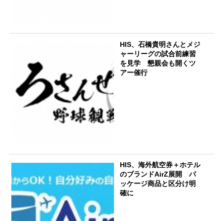
HIS、石橋貴明さんとメジ
ャーリーグの試合前練習
を見学 懇親会も開くツ
アー催行
HIS、海外航空券＋ホテル
のブランドAirZ展開 パ
ッケージ商品と区分け明
確に