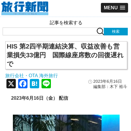
MENU
記事を検索する
HIS 第2四半期連結決算、収益改善も営
業損失33億円 国際線座席数の回復遅れ
で
旅行会社・OTA
海外旅行
,
X
Facebook
Hatena
Line
2023年6月16日
編集部：木下 裕斗
2023年6月16日（金） 配信