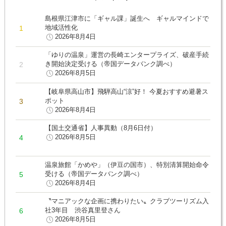
島根県江津市に「ギャル課」誕生へ ギャルマインドで
地域活性化
2026年8月4日
「ゆりの温泉」運営の長崎エンタープライズ、破産手続
き開始決定受ける（帝国データバンク調べ）
2026年8月5日
【岐阜県高山市】飛騨高山“涼”好！ 今夏おすすめ避暑ス
ポット
2026年8月4日
【国土交通省】人事異動（8月6日付）
2026年8月5日
温泉旅館「かめや」（伊豆の国市）、特別清算開始命令
受ける（帝国データバンク調べ）
2026年8月4日
〝マニアックな企画に携わりたい〟クラブツーリズム入
社3年目 渋谷真里登さん
2026年8月5日