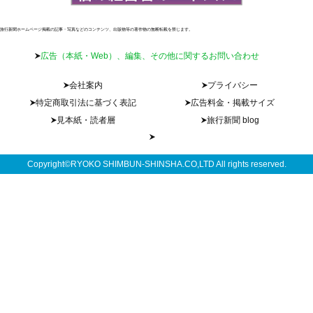
旅行新聞ホームページ掲載の記事・写真などのコンテンツ、出版物等の著作物の無断転載を禁じます。
広告（本紙・Web）、編集、その他に関するお問い合わせ
会社案内
プライバシー
特定商取引法に基づく表記
広告料金・掲載サイズ
見本紙・読者層
旅行新聞 blog
Copyright©RYOKO SHIMBUN-SHINSHA.CO,LTD All rights reserved.