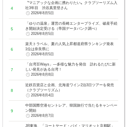
〝マニアックな企画に携わりたい〟クラブツーリズム入
社3年目 渋谷真里登さん
2026年8月5日
「ゆりの温泉」運営の長崎エンタープライズ、破産手続
き開始決定受ける（帝国データバンク調べ）
2026年8月5日
楽天トラベル、夏の人気上昇都道府県ランキング発表
1位は奈良県に
2026年8月5日
「台湾百Ways」―多様な魅力を発信 訪れるたびに新
しい発見がある台湾！
2026年8月8日
近鉄百貨店と企画、北海道ワイン2泊3日ツアーを発売
（クラブツーリズム）
2026年8月4日
中部国際空港セントレア、韓国旅行で当たるキャンペー
ン開始
2026年8月7日
JR東海、「コートヤード・バイ・マリオット京都駅」