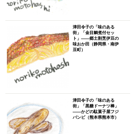
津田令子の「味のある
街」「金目鯛煮付セッ
ト」――郷土割烹伊豆の
味おか田（静岡県・南伊
豆町）
津田令子の「味のある
街」「黒糖ドーナツ棒」
――かどの駄菓子屋フジ
バンビ（熊本県熊本市）