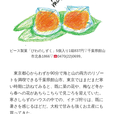
ピース製菓「びわのしずく」5個入り1箱837円▽千葉県館山
市北条1866▽
0470(22)0699。
東京都心からわずか90分で海と山の両方のリゾー
トを満喫できる千葉県館山市。東京ではまだまだ寒
い時期に訪ねてみると、既に菜の花や、梅など冬か
ら春への花があちらこちらで見ごろを迎えていた。
寒さしらずのハウスの中での、イチゴ狩りは、既に
暑さを感じるほどだ。大粒で甘みも強くお土産にも
買ってきた。