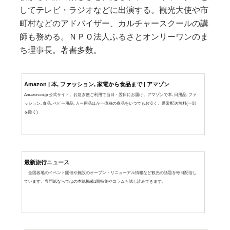
してテレビ・ラジオなどに出演する。観光大使や市
町村などのアドバイザー、カルチャースクールの講
師も務める。ＮＰＯ法人ふるさとオンリーワンのま
ち理事長。著書多数。
Amazon | 本, ファッション, 家電から食品まで | アマゾン
Amazon.co.jp 公式サイト。お急ぎ便ご利用で当日・翌日にお届け。アマゾンで本, 日用品, ファ
ッション, 食品, ベビー用品, カー用品ほか一億種の商品をいつでもお安く。通常配送無料(一部
を除く)
最新旅行ニュース
全国各地のイベント開催や施設のオープン・リニューアル情報など観光の話題を毎日配信し
ています。専門紙ならではの本紙掲載1面特集やコラムも試し読みできます。