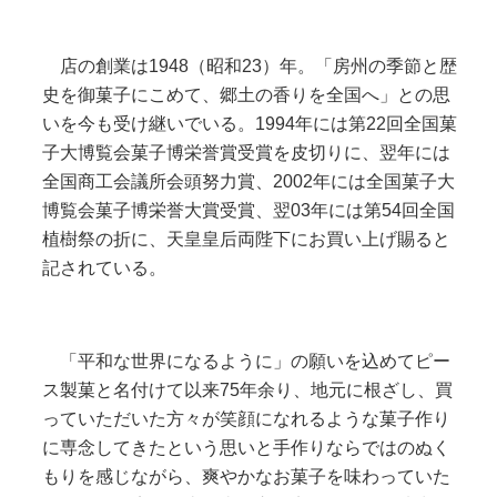
店の創業は1948（昭和23）年。「房州の季節と歴
史を御菓子にこめて、郷土の香りを全国へ」との思
いを今も受け継いでいる。1994年には第22回全国菓
子大博覧会菓子博栄誉賞受賞を皮切りに、翌年には
全国商工会議所会頭努力賞、2002年には全国菓子大
博覧会菓子博栄誉大賞受賞、翌03年には第54回全国
植樹祭の折に、天皇皇后両陛下にお買い上げ賜ると
記されている。
「平和な世界になるように」の願いを込めてピー
ス製菓と名付けて以来75年余り、地元に根ざし、買
っていただいた方々が笑顔になれるような菓子作り
に専念してきたという思いと手作りならではのぬく
もりを感じながら、爽やかなお菓子を味わっていた