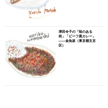
津田令子の「味のある
街」「ビーフ黒カレー」
――金魚坂（東京都文京
区）