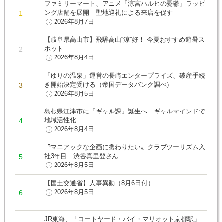
ファミリーマート、アニメ「涼宮ハルヒの憂鬱」ラッピ
ング店舗を展開 聖地巡礼による来店を促す
2026年8月7日
【岐阜県高山市】飛騨高山“涼”好！ 今夏おすすめ避暑ス
ポット
2026年8月4日
「ゆりの温泉」運営の長崎エンタープライズ、破産手続
き開始決定受ける（帝国データバンク調べ）
2026年8月5日
島根県江津市に「ギャル課」誕生へ ギャルマインドで
地域活性化
2026年8月4日
〝マニアックな企画に携わりたい〟クラブツーリズム入
社3年目 渋谷真里登さん
2026年8月5日
【国土交通省】人事異動（8月6日付）
2026年8月5日
JR東海、「コートヤード・バイ・マリオット京都駅」