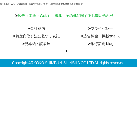
旅行新聞ホームページ掲載の記事・写真などのコンテンツ、出版物等の著作物の無断転載を禁じます。
広告（本紙・Web）、編集、その他に関するお問い合わせ
会社案内
プライバシー
特定商取引法に基づく表記
広告料金・掲載サイズ
見本紙・読者層
旅行新聞 blog
Copyright©RYOKO SHIMBUN-SHINSHA.CO,LTD All rights reserved.