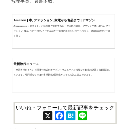
ち理事長。著書多数。
Amazon | 本, ファッション, 家電から食品まで | アマゾン
Amazon.co.jp 公式サイト。お急ぎ便ご利用で当日・翌日にお届け。アマゾンで本, 日用品, ファ
ッション, 食品, ベビー用品, カー用品ほか一億種の商品をいつでもお安く。通常配送無料(一部
を除く)
最新旅行ニュース
全国各地のイベント開催や施設のオープン・リニューアル情報など観光の話題を毎日配信し
ています。専門紙ならではの本紙掲載1面特集やコラムも試し読みできます。
いいね・フォローして最新記事をチェック
X
Facebook
Hatena
Line