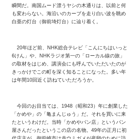
瞬間だ。南国ムード漂うヤシの木通りは、以前と何
も変わらない。海沿いのカーブを走り白い波を眺め
白亜の灯台（御前埼灯台）に辿り着く。
20年ほど前、NHK総合テレビ「こんにちはいっと
6けん」や、NHKラジオ第一の「ローカル線の旅」
の取材をはじめ、講演会にも呼んでいただいたのが
きっかけでこの町を深く知ることになった。多い年
は年間10回近く訪ねていただろうか。
今回のお目当ては、1948（昭和23）年に創業した
「かめや」の「亀まんじゅう」だ。それを買いに来
たというわけだ。当時「かめやパン店」というパン
屋さんだったというこの店の名物。49年の正月に初
代店主が、御前崎市は赤ウミガメが産卵のために訪