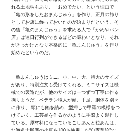
れる土地柄もあり、「おめでたい」という理由で
「亀の形をしたおまんじゅう」を作り、正月の飾り
としてお店に飾っておいたのが始まりだという。そ
の後「亀のまんじゅう」を求める人で「かめやパン
店」は連日行列ができるほどの賑わいとなり、それ
がきっかけとなり本格的に「亀まんじゅう」を作り
始めたというのだ。
亀まんじゅうはミニ、小、中、大、特大のサイズ
があり、特別注文も受けてくれる。ミニサイズは機
械での製造だが、他のサイズは一つずつ丁寧に作る
拘りようだ。ベテラン職人が頭、手足、胴体を別々
に作り、 頭にも餡を詰め、型押しで甲羅の模様をつ
けていく。工芸品を作るかのように手際よく製作し
ている。原材料になっているこしあんと粒あんは、
北海道十勝産の小豆を100％使用した“自家製餡”で、