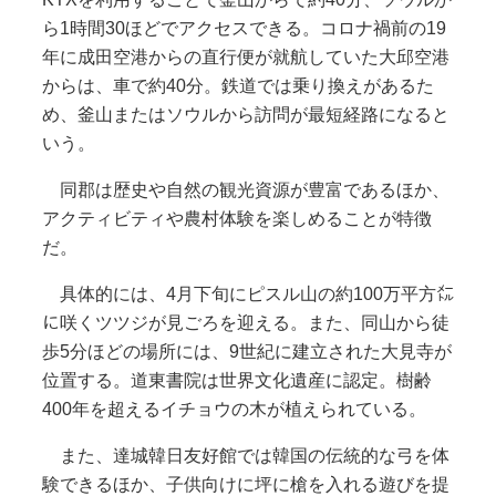
ら1時間30ほどでアクセスできる。コロナ禍前の19
年に成田空港からの直行便が就航していた大邱空港
からは、車で約40分。鉄道では乗り換えがあるた
め、釜山またはソウルから訪問が最短経路になると
いう。
同郡は歴史や自然の観光資源が豊富であるほか、
アクティビティや農村体験を楽しめることが特徴
だ。
具体的には、4月下旬にピスル山の約100万平方㍍
に咲くツツジが見ごろを迎える。また、同山から徒
歩5分ほどの場所には、9世紀に建立された大見寺が
位置する。道東書院は世界文化遺産に認定。樹齢
400年を超えるイチョウの木が植えられている。
また、達城韓日友好館では韓国の伝統的な弓を体
験できるほか、子供向けに坪に槍を入れる遊びを提