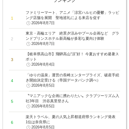
ランキング
ファミリーマート、アニメ「涼宮ハルヒの憂鬱」ラッピ
ング店舗を展開 聖地巡礼による来店を促す
2026年8月7日
東京・高輪エリア 絶景夕涼みやプール企画など グラ
ンドプリンスホテル新高輪が多彩な夏向け体験
2026年8月7日
【岐阜県高山市】飛騨高山“涼”好！ 今夏おすすめ避暑ス
ポット
2026年8月4日
「ゆりの温泉」運営の長崎エンタープライズ、破産手続
き開始決定受ける（帝国データバンク調べ）
2026年8月5日
〝マニアックな企画に携わりたい〟クラブツーリズム入
社3年目 渋谷真里登さん
2026年8月5日
楽天トラベル、夏の人気上昇都道府県ランキング発表
1位は奈良県に
2026年8月5日