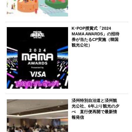
KｰPOP授賞式「2024
MAMA AWARDS」の招待
券が当たるCP実施（韓国
観光公社）
済州特別自治道と済州観
光公社、6年ぶり観光の夕
べ 直行便再開で最新情
報発信