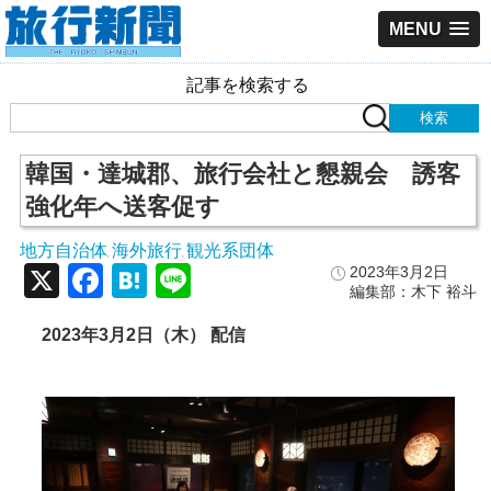
MENU
記事を検索する
韓国・達城郡、旅行会社と懇親会 誘客
強化年へ送客促す
地方自治体
海外旅行
観光系団体
,
,
X
Facebook
Hatena
Line
2023年3月2日
編集部：木下 裕斗
2023年3月2日（木） 配信