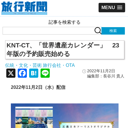
MENU
記事を検索する
KNT-CT、「世界遺産カレンダー」 23
年版の予約販売始める
伝統・文化・芸術
旅行会社・OTA
,
X
Facebook
Hatena
Line
2022年11月2日
編集部：長谷川 貴人
2022
年11
月2
日（水）配信