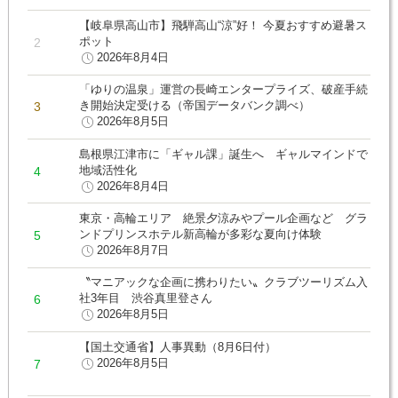
【岐阜県高山市】飛騨高山“涼”好！ 今夏おすすめ避暑ス
ポット
2026年8月4日
「ゆりの温泉」運営の長崎エンタープライズ、破産手続
き開始決定受ける（帝国データバンク調べ）
2026年8月5日
島根県江津市に「ギャル課」誕生へ ギャルマインドで
地域活性化
2026年8月4日
東京・高輪エリア 絶景夕涼みやプール企画など グラ
ンドプリンスホテル新高輪が多彩な夏向け体験
2026年8月7日
〝マニアックな企画に携わりたい〟クラブツーリズム入
社3年目 渋谷真里登さん
2026年8月5日
【国土交通省】人事異動（8月6日付）
2026年8月5日