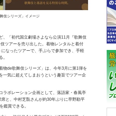
歌舞伎シリーズ」イメージ
、「初代国立劇場さよなら公演11月『歌舞伎
歌舞伎ツアーを売り出した。着物レンタルと着付
トになったツアーで、手ぶらで参加でき、手軽
る。
物de歌舞伎シリーズ」は、今年3月に第1弾を
を一気に超えてしまおうという趣旨でツアー企
コラボレーション企画として、落語家・春風亭
2席と、中村芝翫さんが約30年ぶりに早野勘平
目を鑑賞できる。