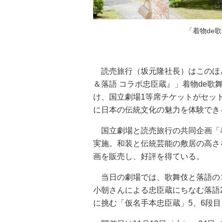
「着物de
読売旅行（坂元隆社長）はこのほど
＆落語 コラボ忠臣蔵』」着物de
け、国立劇場1等席チケットがセッ
に日本の伝統文化の魅力を体験でき
国立劇場と読売旅行の共同企画「着
実施。和装と伝統芸能の敷居の高さ
画を販売し、好評を得ている。
当日の劇場では、歌舞伎と落語の
小朝さんによる忠臣蔵にちなむ落語
に挑む「仮名手本忠臣蔵」5、6段