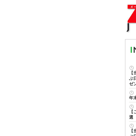
【
ぶ
ゼ
年
【
選
【