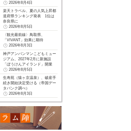
2026年8月4日
楽天トラベル、夏の人気上昇都
道府県ランキング発表 1位は
奈良県に
2026年8月5日
〈観光最前線〉鳥取県、
「VIVANT」効果に期待
2026年8月3日
神戸アンパンマンこどもミュー
ジアム、2027年2月に新施設
「ぼうけんアイランド」開業
2026年8月5日
生寿苑（猿ヶ京温泉）、破産手
続き開始決定受ける（帝国デー
タバンク調べ）
2026年8月3日