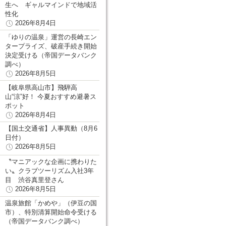
生へ ギャルマインドで地域活
性化
2026年8月4日
「ゆりの温泉」運営の長崎エン
タープライズ、破産手続き開始
決定受ける（帝国データバンク
調べ）
2026年8月5日
【岐阜県高山市】飛騨高
山“涼”好！ 今夏おすすめ避暑ス
ポット
2026年8月4日
【国土交通省】人事異動（8月6
日付）
2026年8月5日
〝マニアックな企画に携わりた
い〟クラブツーリズム入社3年
目 渋谷真里登さん
2026年8月5日
温泉旅館「かめや」（伊豆の国
市）、特別清算開始命令受ける
（帝国データバンク調べ）