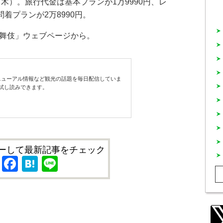
（木）。旅行代金は基本プランが1万9990円、レ
問着プランが2万8990円。
舞伎」ウェブページから。
ューアル情報など観光の話題を毎日配信していま
試し読みできます。
ーして最新記事をチェック
X
Facebook
Hatena
Line