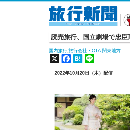
読売旅行、国立劇場で忠臣
国内旅行
旅行会社・OTA
関東地方
,
,
X
Facebook
Hatena
Line
2022
年10
月20
日（木）配信