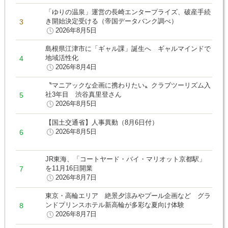
「ゆりの温泉」運営の長崎エンタープライズ、破産手続
き開始決定受ける（帝国データバンク調べ）
2026年8月5日
島根県江津市に「ギャル課」誕生へ ギャルマインドで
地域活性化
2026年8月4日
〝マニアックな企画に携わりたい〟クラブツーリズム入
社3年目 渋谷真里登さん
2026年8月5日
【国土交通省】人事異動（8月6日付）
2026年8月5日
JR東海、「コートヤード・バイ・マリオット京都駅」
を11月16日開業
2026年8月7日
東京・高輪エリア 絶景夕涼みやプール企画など グラ
ンドプリンスホテル新高輪が多彩な夏向け体験
2026年8月7日