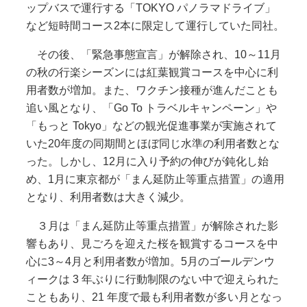
ップバスで運行する「TOKYO パノラマドライブ」
など短時間コース2本に限定して運行していた同社。
その後、「緊急事態宣言」が解除され、10～11月
の秋の行楽シーズンには紅葉観賞コースを中心に利
用者数が増加。また、ワクチン接種が進んだことも
追い風となり、「Go To トラベルキャンペーン」や
「もっと Tokyo」などの観光促進事業が実施されて
いた20年度の同期間とほぼ同じ水準の利用者数とな
った。しかし、12月に入り予約の伸びが鈍化し始
め、1月に東京都が「まん延防止等重点措置」の適用
となり、利用者数は大きく減少。
３月は「まん延防止等重点措置」が解除された影
響もあり、見ごろを迎えた桜を観賞するコースを中
心に3～4月と利用者数が増加。5月のゴールデンウ
ィークは 3 年ぶりに行動制限のない中で迎えられた
こともあり、21 年度で最も利用者数が多い月となっ