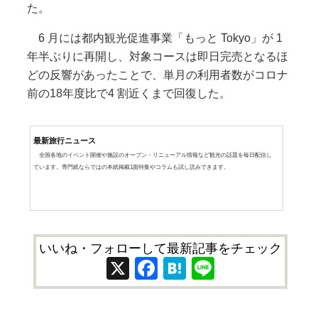
た。
6 月には都内観光促進事業「もっと Tokyo」が 1
年半ぶりに再開し、対象コースは即日完売となるほ
どの反響があったことで、単月の利用者数がコロナ
前の18年度比で4 割近くまで回復した。
最新旅行ニュース
全国各地のイベント開催や施設のオープン・リニューアル情報など観光の話題を毎日配信し
ています。専門紙ならではの本紙掲載1面特集やコラムも試し読みできます。
いいね・フォローして最新記事をチェック
X
Facebook
Hatena
Line