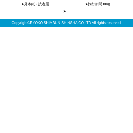
見本紙・読者層
旅行新聞 blog
Copyright©RYOKO SHIMBUN-SHINSHA.CO,LTD All rights reserved.