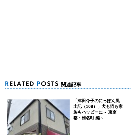
関連記事
「津田令子のにっぽん風
土記（108）」犬も猫も家
族もハッピーに～ 東京
都・椎名町 編～