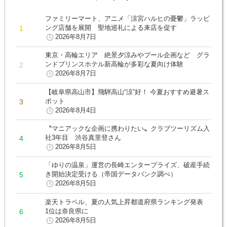
ファミリーマート、アニメ「涼宮ハルヒの憂鬱」ラッピ
ング店舗を展開 聖地巡礼による来店を促す
2026年8月7日
東京・高輪エリア 絶景夕涼みやプール企画など グラ
ンドプリンスホテル新高輪が多彩な夏向け体験
2026年8月7日
【岐阜県高山市】飛騨高山“涼”好！ 今夏おすすめ避暑ス
ポット
2026年8月4日
〝マニアックな企画に携わりたい〟クラブツーリズム入
社3年目 渋谷真里登さん
2026年8月5日
「ゆりの温泉」運営の長崎エンタープライズ、破産手続
き開始決定受ける（帝国データバンク調べ）
2026年8月5日
楽天トラベル、夏の人気上昇都道府県ランキング発表
1位は奈良県に
2026年8月5日