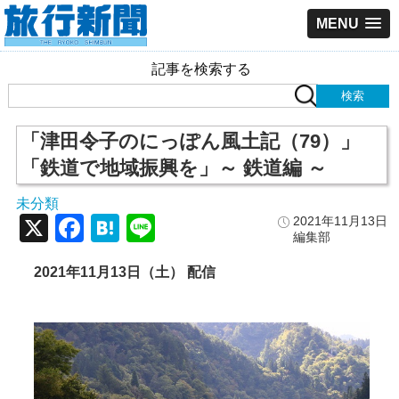
MENU
記事を検索する
「津田令子のにっぽん風土記（79）」
「鉄道で地域振興を」～ 鉄道編 ～
未分類
X
Facebook
Hatena
Line
2021年11月13日
編集部
2021年11月13日（土） 配信