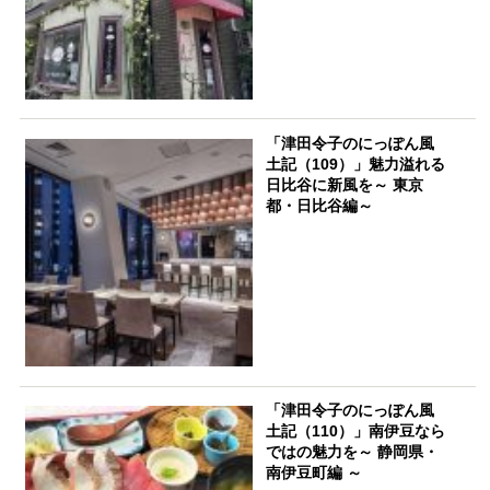
「津田令子のにっぽん風
土記（109）」魅力溢れる
日比谷に新風を～ 東京
都・日比谷編～
「津田令子のにっぽん風
土記（110）」南伊豆なら
ではの魅力を～ 静岡県・
南伊豆町編 ～