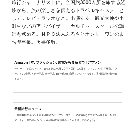
旅行ジャーナリストに。全国約3000カ所を旅する経
験から、旅の楽しさを伝えるトラベルキャスターと
してテレビ・ラジオなどに出演する。観光大使や市
町村などのアドバイザー、カルチャースクールの講
師も務める。ＮＰＯ法人ふるさとオンリーワンのま
ち理事長。著書多数。
Amazon | 本, ファッション, 家電から食品まで | アマゾン
Amazon.co.jp 公式サイト。お急ぎ便ご利用で当日・翌日にお届け。アマゾンで本, 日用品, ファ
ッション, 食品, ベビー用品, カー用品ほか一億種の商品をいつでもお安く。通常配送無料(一部
を除く)
最新旅行ニュース
全国各地のイベント開催や施設のオープン・リニューアル情報など観光の話題を毎日配信し
ています。専門紙ならではの本紙掲載1面特集やコラムも試し読みできます。