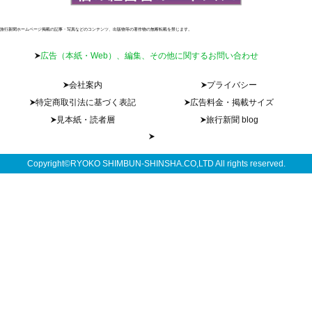
旅行新聞ホームページ掲載の記事・写真などのコンテンツ、出版物等の著作物の無断転載を禁じます。
広告（本紙・Web）、編集、その他に関するお問い合わせ
会社案内
プライバシー
特定商取引法に基づく表記
広告料金・掲載サイズ
見本紙・読者層
旅行新聞 blog
Copyright©RYOKO SHIMBUN-SHINSHA.CO,LTD All rights reserved.