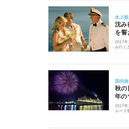
水上観
沈み
を誓
2017
み行く
国内旅
秋の
年の
2017
ルーズ客