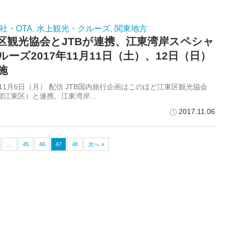
社・OTA
水上観光・クルーズ
関東地方
,
,
区観光協会とJTBが連携、江東湾岸スペシャ
ルーズ2017年11月11日（土）、12日（日）
施
年11月6日（月） 配信 JTB国内旅行企画はこのほど江東区観光協会
都江東区）と連携。江東湾岸...
2017.11.06
…
45
46
47
48
次へ »