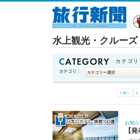
水上観光・クルーズ
カテゴリ
カテゴリ：
« 前へ
1
お知ら
【発