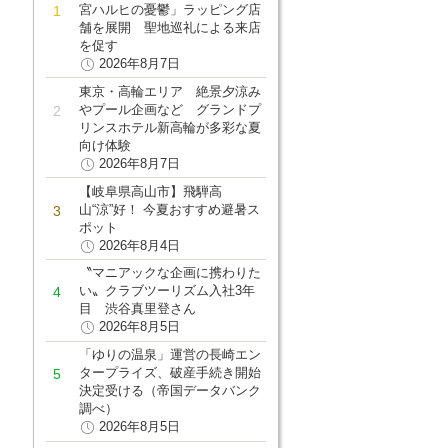
宮ハルヒの憂鬱」ラッピング店
舗を展開 聖地巡礼による来店
を促す
2026年8月7日
東京・高輪エリア 絶景夕涼み
やプール企画など グランドプ
リンスホテル新高輪が多彩な夏
向け体験
2026年8月7日
【岐阜県高山市】飛騨高
山“涼”好！ 今夏おすすめ避暑ス
ポット
2026年8月4日
〝マニアックな企画に携わりた
い〟クラブツーリズム入社3年
目 渋谷真里登さん
2026年8月5日
「ゆりの温泉」運営の長崎エン
タープライズ、破産手続き開始
決定受ける（帝国データバンク
調べ）
2026年8月5日