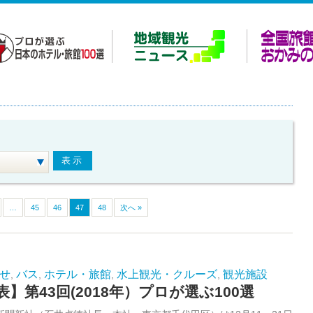
…
45
46
47
48
次へ »
せ
バス
ホテル・旅館
水上観光・クルーズ
観光施設
,
,
,
,
表】第43回(2018年）プロが選ぶ100選