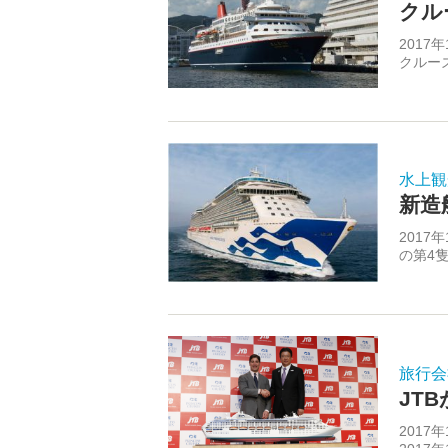
クル
201
クルー
水上観
新造
201
の第4
旅行会
JT
2017