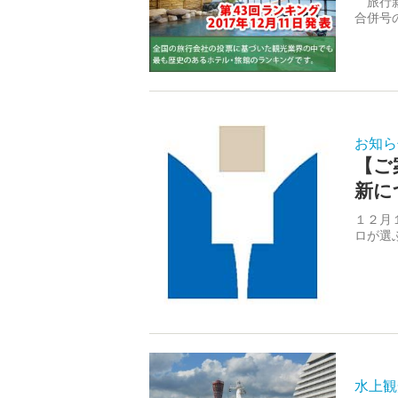
旅行新
合併号
お知ら
【ご
新に
１２月
ロが選
水上観