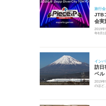
旅行会
JT
会実
2019
年8月1
インバ
訪日
ベル
201
のほど、