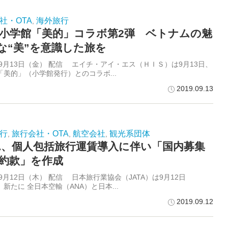
社・OTA
海外旅行
,
S×小学館「美的」コラボ第2弾 ベトナムの魅
な“美”を意識した旅を
年9月13日（金） 配信 エイチ・アイ・エス（ＨＩＳ）は9月13日、
「美的」（小学館発行）とのコラボ...
2019.09.13
行
旅行会社・OTA
航空会社
観光系団体
,
,
,
TA、個人包括旅行運賃導入に伴い「国内募集
IT約款」を作成
年9月12日（木） 配信 日本旅行業協会（JATA）は9月12日
新たに 全日本空輸（ANA）と日本...
2019.09.12