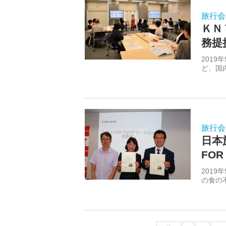
旅行会
ＫＮ
務提
201
ど、国
旅行会
日本
FO
201
の食の不