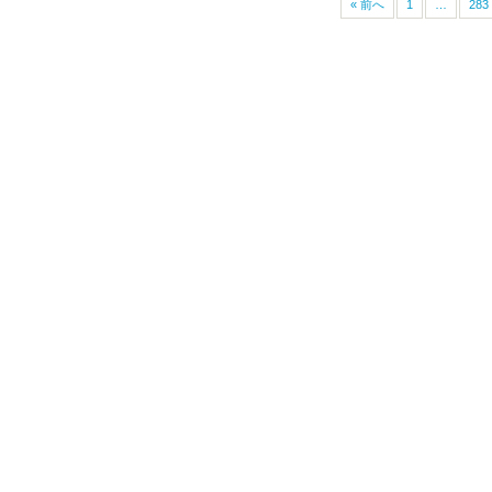
« 前へ
1
…
283