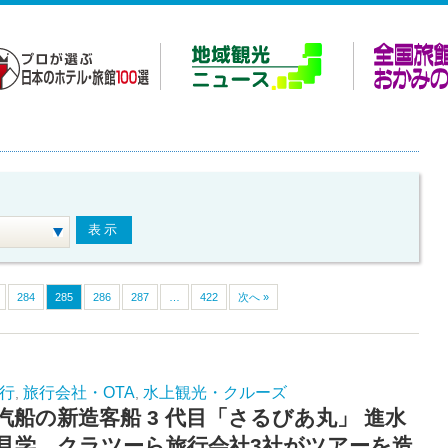
284
285
286
287
…
422
次へ »
行
旅行会社・OTA
水上観光・クルーズ
,
,
汽船の新造客船 3 代目「さるびあ丸」 進水
見学 クラツーら旅行会社3社がツアーを造