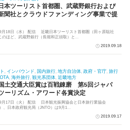
日本ツーリスト首都圏、武蔵野銀行および
新聞社とクラウドファンディング事業で提
9年9月18日（水） 配信 近畿日本ツーリスト首都圏（田ヶ原聡社
このほど、武蔵野銀行（長堀和正頭取）と...
2019.09.18
ト
インバウンド
国内旅行
地方自治体
政府・官庁
旅行
,
,
,
,
,
OTA
海外旅行
観光系団体
近畿地方
,
,
,
国土交通大臣賞は百戦錬磨 第5回ジャパ
ツーリズム・アワード各賞決定
9年9月17日（火） 配信 日本観光振興協会と日本旅行業協会
A）、日本政府観光局（JNTO）は9月1...
2019.09.17