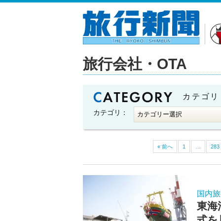
旅行会社・OTA
カテゴリ
カテゴリ：
« 前へ
1
…
283
国内旅
東海
式を