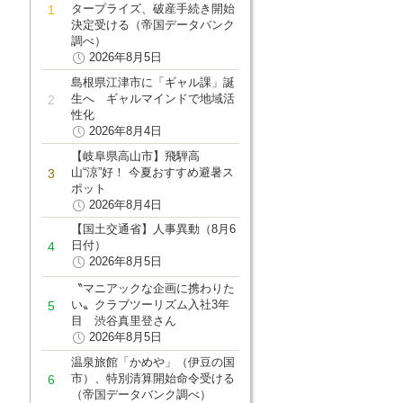
タープライズ、破産手続き開始
決定受ける（帝国データバンク
調べ）
2026年8月5日
島根県江津市に「ギャル課」誕
生へ ギャルマインドで地域活
性化
2026年8月4日
【岐阜県高山市】飛騨高
山“涼”好！ 今夏おすすめ避暑ス
ポット
2026年8月4日
【国土交通省】人事異動（8月6
日付）
2026年8月5日
〝マニアックな企画に携わりた
い〟クラブツーリズム入社3年
目 渋谷真里登さん
2026年8月5日
温泉旅館「かめや」（伊豆の国
市）、特別清算開始命令受ける
（帝国データバンク調べ）