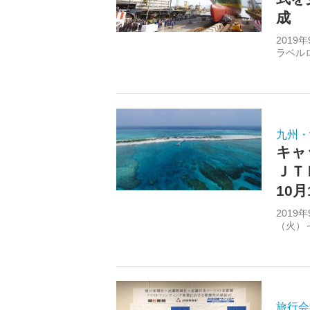
成
201
ラベルロ
九州・
キャ
ＪＴ
10
2019
（火）～
旅行会