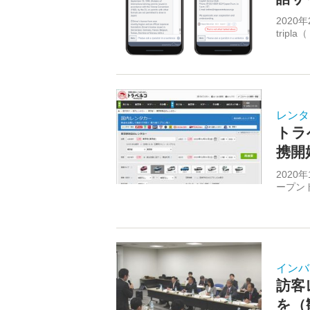
2020
trip
レンタ
トラ
携開
202
ープン
インバ
訪客
を（