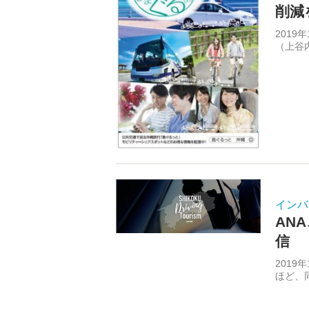
削減
201
（上谷
インバ
AN
信 
201
ほど、