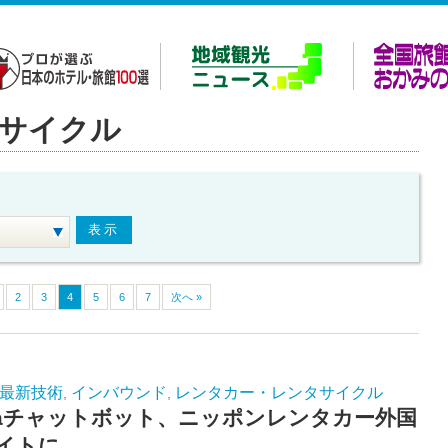
サイクル
2
3
4
5
6
7
次へ »
最新技術
インバウンド
レンタカー・レンタサイクル
,
,
iplaチャットボット、ニッポンレンタカー外国
イトに