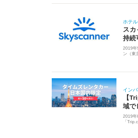
ホテル
スカ
持続
201
ン（東
インバ
【T
域で
201
「Tri