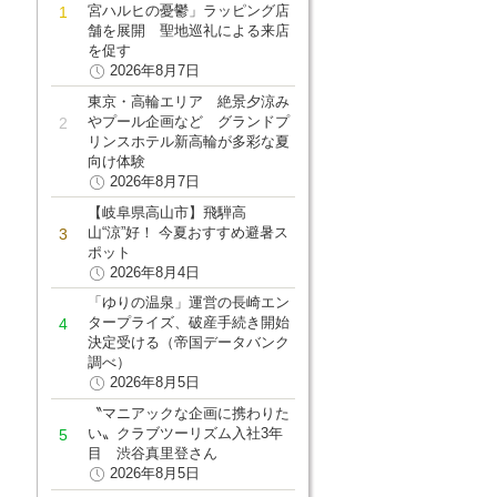
宮ハルヒの憂鬱」ラッピング店
舗を展開 聖地巡礼による来店
を促す
2026年8月7日
東京・高輪エリア 絶景夕涼み
やプール企画など グランドプ
リンスホテル新高輪が多彩な夏
向け体験
2026年8月7日
【岐阜県高山市】飛騨高
山“涼”好！ 今夏おすすめ避暑ス
ポット
2026年8月4日
「ゆりの温泉」運営の長崎エン
タープライズ、破産手続き開始
決定受ける（帝国データバンク
調べ）
2026年8月5日
〝マニアックな企画に携わりた
い〟クラブツーリズム入社3年
目 渋谷真里登さん
2026年8月5日