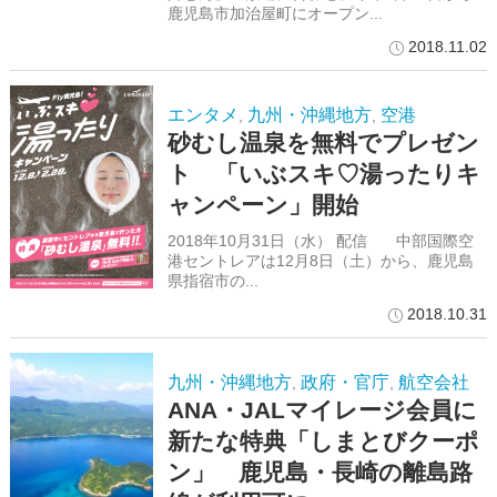
鹿児島市加治屋町にオープン...
2018.11.02
エンタメ
九州・沖縄地方
空港
,
,
砂むし温泉を無料でプレゼン
ト 「いぶスキ♡湯ったりキ
ャンペーン」開始
2018年10月31日（水） 配信 中部国際空
港セントレアは12月8日（土）から、鹿児島
県指宿市の...
2018.10.31
九州・沖縄地方
政府・官庁
航空会社
,
,
ANA・JALマイレージ会員に
新たな特典「しまとびクーポ
ン」 鹿児島・長崎の離島路