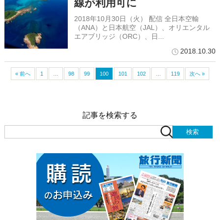
線が利用可に
2018年10月30日（火） 配信 全日本空輸
（ANA）と日本航空（JAL）、オリエンタル
エアブリッジ（ORC）、日...
2018.10.30
« 前へ
1
…
98
99
100
101
102
…
119
次へ »
記事を検索する