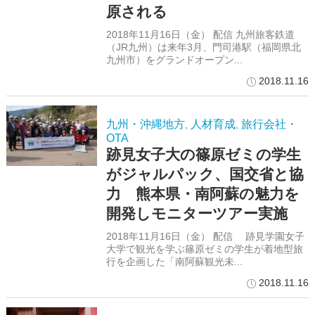
原される
2018年11月16日（金） 配信 九州旅客鉄道
（JR九州）は来年3月、門司港駅（福岡県北
九州市）をグランドオープン...
2018.11.16
九州・沖縄地方
人材育成
旅行会社・
,
,
OTA
跡見女子大の篠原ゼミの学生
がジャルパック、国交省と協
力 熊本県・南阿蘇の魅力を
開発しモニターツアー実施
2018年11月16日（金） 配信 跡見学園女子
大学で観光を学ぶ篠原ゼミの学生が着地型旅
行を企画した「南阿蘇観光未...
2018.11.16