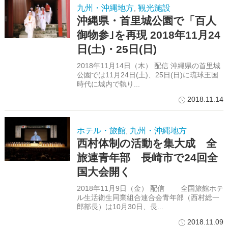
九州・沖縄地方
観光施設
,
沖縄県・首里城公園で「百人
御物参｣を再現 2018年11月24
日(土)・25日(日)
2018年11月14日（木） 配信 沖縄県の首里城
公園では11月24日(土)、25日(日)に琉球王国
時代に城内で執り...
2018.11.14
ホテル・旅館
九州・沖縄地方
,
西村体制の活動を集大成 全
旅連青年部 長崎市で24回全
国大会開く
2018年11月9日（金） 配信 全国旅館ホテ
ル生活衛生同業組合連合会青年部（西村総一
郎部長）は10月30日、長...
2018.11.09