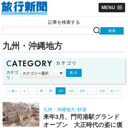
MENU
記事を検索する
九州・沖縄地方
カテゴリ
カテゴ
リ：
« 前へ
1
…
98
99
100
101
102
…
119
次へ »
九州・沖縄地方
鉄道
,
来年3月、門司港駅グランド
オープン 大正時代の姿に復