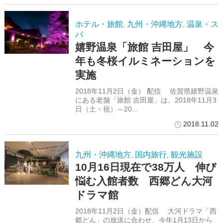
ホテル・旅館
九州・沖縄地方
温泉・ス
,
,
パ
嬉野温泉「旅館 吉田屋」 今
年も冬桜イルミネーションを
実施
2018年11月2日（金） 配信 佐賀県嬉野温泉
にある老舗「旅館 吉田屋」は、2018年11月3
日（土・祝）～20...
2018.11.02
九州・沖縄地方
国内旅行
観光施設
,
,
10月16日現在で38万人 伸び
悩む入館者数 西郷どん大河
ドラマ館
2018年11月2日（金）配信 大河ドラマ「西
郷どん」の放送に合わせ、今年1月13日から