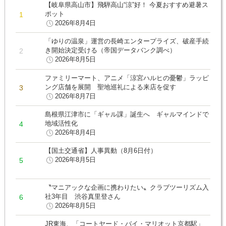
【岐阜県高山市】飛騨高山“涼”好！ 今夏おすすめ避暑ス
ポット
2026年8月4日
「ゆりの温泉」運営の長崎エンタープライズ、破産手続
き開始決定受ける（帝国データバンク調べ）
2026年8月5日
ファミリーマート、アニメ「涼宮ハルヒの憂鬱」ラッピ
ング店舗を展開 聖地巡礼による来店を促す
2026年8月7日
島根県江津市に「ギャル課」誕生へ ギャルマインドで
地域活性化
2026年8月4日
【国土交通省】人事異動（8月6日付）
2026年8月5日
〝マニアックな企画に携わりたい〟クラブツーリズム入
社3年目 渋谷真里登さん
2026年8月5日
JR東海、「コートヤード・バイ・マリオット京都駅」