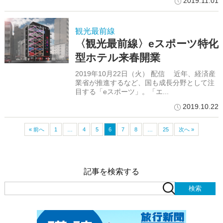
2019.11.01
観光最前線
〈観光最前線〉eスポーツ特化
型ホテル来春開業
2019年10月22日（火） 配信 近年、経済産
業省が推進するなど、国も成長分野として注
目する「eスポーツ」。「エ...
2019.10.22
« 前へ
1
…
4
5
6
7
8
…
25
次へ »
記事を検索する