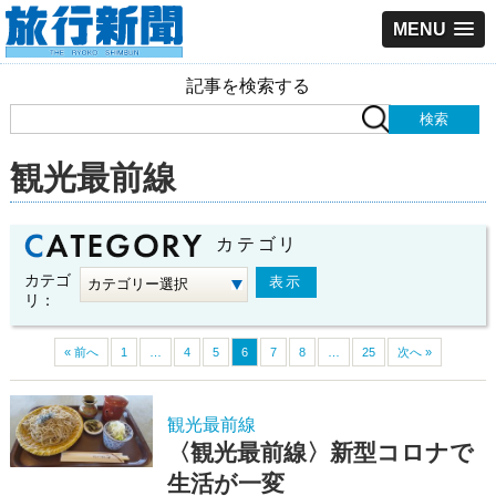
MENU
記事を検索する
観光最前線
カテゴリ
カテゴ
リ：
« 前へ
1
…
4
5
6
7
8
…
25
次へ »
観光最前線
〈観光最前線〉新型コロナで
生活が一変