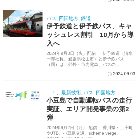
バス
四国地方
鉄道
,
,
伊予鉄道と伊予鉄バス、キャ
ッシュレス割引 10月から導
入へ
2024年9月3日（火）配信 伊予鉄道（清水
一郎社長、愛媛県松山市）と伊予鉄バス
（同）は、郊外・市内電車、バスの...
2024.09.03
ＩＴ、最新技術
バス
四国地方
,
,
小豆島で自動運転バスの走行
実証、エリア開発事業の第2
弾
2024年9月2日（月） 配信 香川県・土庄町
やJTB、小豆島交通、scheme verge、