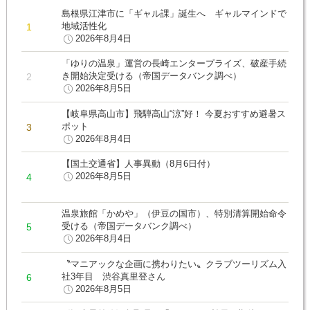
島根県江津市に「ギャル課」誕生へ ギャルマインドで
地域活性化
2026年8月4日
「ゆりの温泉」運営の長崎エンタープライズ、破産手続
き開始決定受ける（帝国データバンク調べ）
2026年8月5日
【岐阜県高山市】飛騨高山“涼”好！ 今夏おすすめ避暑ス
ポット
2026年8月4日
【国土交通省】人事異動（8月6日付）
2026年8月5日
温泉旅館「かめや」（伊豆の国市）、特別清算開始命令
受ける（帝国データバンク調べ）
2026年8月4日
〝マニアックな企画に携わりたい〟クラブツーリズム入
社3年目 渋谷真里登さん
2026年8月5日