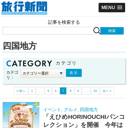
MENU
記事を検索する
四国地方
カテゴリ
カテゴ
リ：
« 前へ
1
…
5
6
7
8
9
…
33
次へ »
イベント
グルメ
四国地方
,
,
「えひめHORINOUCHIパンコ
レクション」を開催 今年は