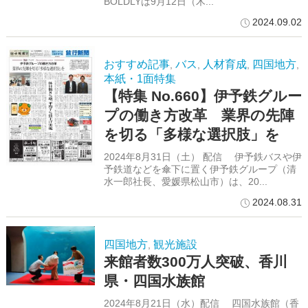
BOLDLYは9月12日（木...
2024.09.02
おすすめ記事
バス
人材育成
四国地方
,
,
,
,
本紙・1面特集
【特集 No.660】伊予鉄グルー
プの働き方改革 業界の先陣
を切る「多様な選択肢」を
2024年8月31日（土） 配信 伊予鉄バスや伊
予鉄道などを傘下に置く伊予鉄グループ（清
水一郎社長、愛媛県松山市）は、20...
2024.08.31
四国地方
観光施設
,
来館者数300万人突破、香川
県・四国水族館
2024年8月21日（水）配信 四国水族館（香