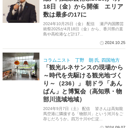
18日（金）から開催 エリア
数は最多の17に
2024年10月25日（金） 配信 瀬戸内国際芸
術祭2025が4月18日（金）から、香川県の直
島や高松港など計17...
2024.10.25
コラムニスト 丁野 朗 氏
四国地方
,
「観光ルネサンスの現場から
～時代を先駆ける観光地づく
り～（236）」 朝ドラ「あん
ぱん」と博覧会（高知県・物
部川流域地域）
2024年9月7日（土） 配信 皆さんは高知龍
馬空港に隣接する「物部川」という河川をご
存じだろうか。四万十川や仁淀...
2024.09.07