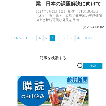
業 日本の課題解決に向けて
2024年8月2日（金） 配信 JTBは8月1日
（木）、香川県・小豆島で観光地の実感価値
向上と持続可能な発展を目指...
2024.08.02
« 前へ
1
…
5
6
7
8
9
…
33
次へ »
記事を検索する