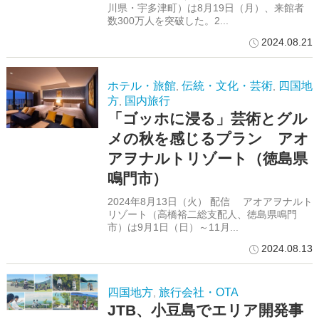
川県・宇多津町）は8月19日（月）、来館者
数300万人を突破した。2...
2024.08.21
ホテル・旅館
伝統・文化・芸術
四国地
,
,
方
国内旅行
,
「ゴッホに浸る」芸術とグル
メの秋を感じるプラン アオ
アヲナルトリゾート（徳島県
鳴門市）
2024年8月13日（火） 配信 アオアヲナルト
リゾート（高橋裕二総支配人、徳島県鳴門
市）は9月1日（日）～11月...
2024.08.13
四国地方
旅行会社・OTA
,
JTB、小豆島でエリア開発事