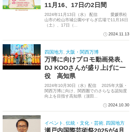
11月16、17日の2日間
2024年11月13日（水） 配信 愛媛県松
山市の松山市城公園やすらぎ広場で11月16日
（土）、17日（...
2024.11.13
四国地方
大阪・関西万博
,
万博に向けプロモ動画発表、
DJ KOOさんが盛り上げに一
役 高知県
2024年10月30日（水）配信 2025年大阪・
関西万博に向け、関西圏でのさらなる認知度
向上を目指す高知県（濵田...
2024.10.30
イベント
伝統・文化・芸術
四国地方
,
,
瀬戸内国際芸術祭2025が4月