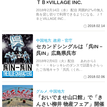
ＴＢ×VILLAGE INC.
2018年2月14日（水） 配信 周囲約2㌔の無人
島を貸し切りで利用できるようになる。ＪＴ
ＢとVILLAGE INC...
2018.02.14
中国地方
政府・官庁
,
セカンドシングルは「呉IN－
呉IN」広島県呉市
2018年2月6日（火）配信 あれから1
年・・・キレッキレのダンスで話題をさらっ
たご当地キャラ「呉氏（くれ...
2018.02.06
グルメ
中国地方
,
「おいでませ山口館」で「き
んさい柳井 物産フェア」開催