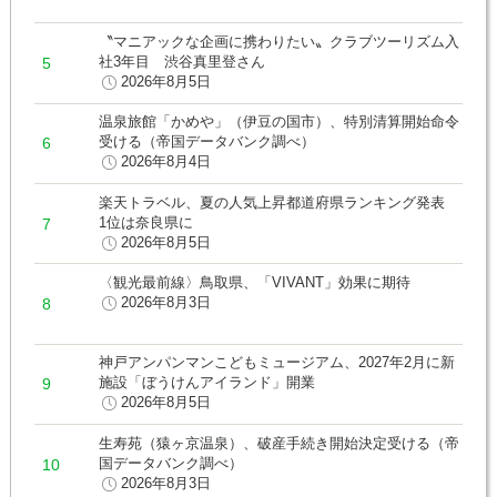
〝マニアックな企画に携わりたい〟クラブツーリズム入
社3年目 渋谷真里登さん
2026年8月5日
温泉旅館「かめや」（伊豆の国市）、特別清算開始命令
受ける（帝国データバンク調べ）
2026年8月4日
楽天トラベル、夏の人気上昇都道府県ランキング発表
1位は奈良県に
2026年8月5日
〈観光最前線〉鳥取県、「VIVANT」効果に期待
2026年8月3日
神戸アンパンマンこどもミュージアム、2027年2月に新
施設「ぼうけんアイランド」開業
2026年8月5日
生寿苑（猿ヶ京温泉）、破産手続き開始決定受ける（帝
国データバンク調べ）
2026年8月3日