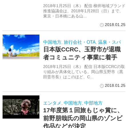
2018年1月25日（木） 配信 柳井地域ブランド
推進協議会は、2018年1月28日（日）まで、
東京・日本橋にある山...
2018.01.25
中国地方
旅行会社・OTA
温泉・スパ
,
,
日本版CCRC、玉野市が退職
者コミュニティ事業に着手
2018年1月25日（木） 配信 日本版CCRCの取
り組みが具体化している。岡山県玉野市（黒
田晋市長）はこのほど、C...
2018.01.25
エンタメ
中国地方
中部地方
,
,
17年度第１回旅もじゃ賞に、
前野朋哉氏の岡山県のゾンビ
作品などが決定