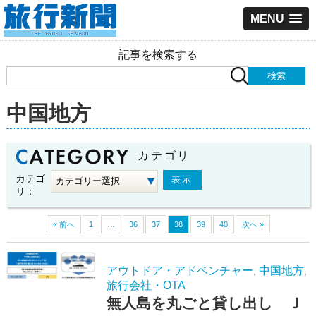
MENU
記事を検索する
中国地方
カテゴリ
カテゴ
リ：
« 前へ
1
…
36
37
38
39
40
次へ »
アウトドア・アドベンチャー
中国地方
,
,
旅行会社・OTA
無人島を丸ごと貸し出し Ｊ