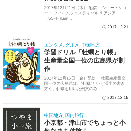
2017年12月21日（木） 配信 ショートショ
ート フィルムフェスティバル & アジア
（SSFF &am...
2017.12.21
エンタメ
グルメ
中国地方
,
,
学習ドリル「牡蠣とり帳」
生産量全国一位の広島県が制
作
2017年12月15日（金）配信 牡蠣生産量全
国一位の広島県は、“牡蠣”という漢字の書き
方や、牡蠣を用いた例文のみ...
2017.12.15
中国地方
国内旅行
,
小京都・津山市でちょっと小
粋なまち体験！