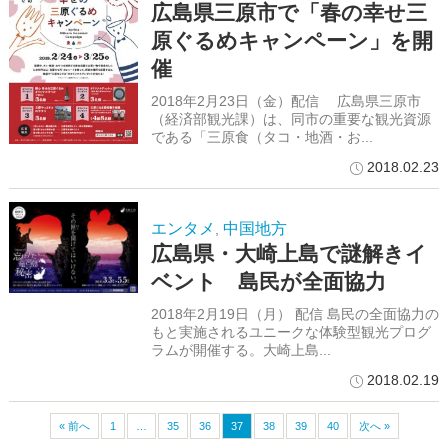
広島県三原市で「春の幸せ三
原ぐるめキャンペーン」を開
催
2018年2月23日（金）配信 広島県三原市
（経済部観光課）は、同市の重要な観光資源
である「三原食（タコ・地酒・お...
2018.02.23
エンタメ
中国地方
,
広島県・大崎上島で謎解きイ
ベント 島民が全面協力
2018年2月19日（月） 配信 島民の全面協力の
もと実施されるユニークな体験型観光プログ
ラムが開催する。大崎上島...
2018.02.19
« 前へ
1
…
35
36
37
38
39
40
次へ »