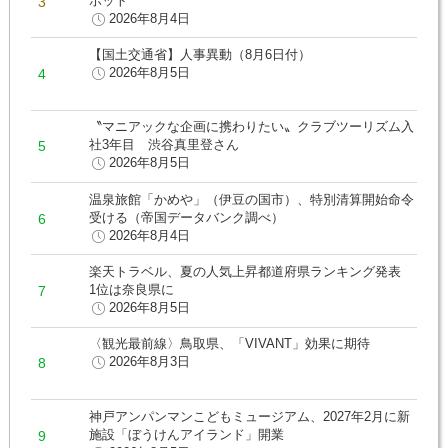
ポット
2026年8月4日
【国土交通省】人事異動（8月6日付）
2026年8月5日
〝マニアックな企画に携わりたい〟クラブツーリズム入
社3年目 渋谷真里登さん
2026年8月5日
温泉旅館「かめや」（伊豆の国市）、特別清算開始命令
受ける（帝国データバンク調べ）
2026年8月4日
楽天トラベル、夏の人気上昇都道府県ランキング発表
1位は奈良県に
2026年8月5日
〈観光最前線〉鳥取県、「VIVANT」効果に期待
2026年8月3日
神戸アンパンマンこどもミュージアム、2027年2月に新
施設「ぼうけんアイランド」開業