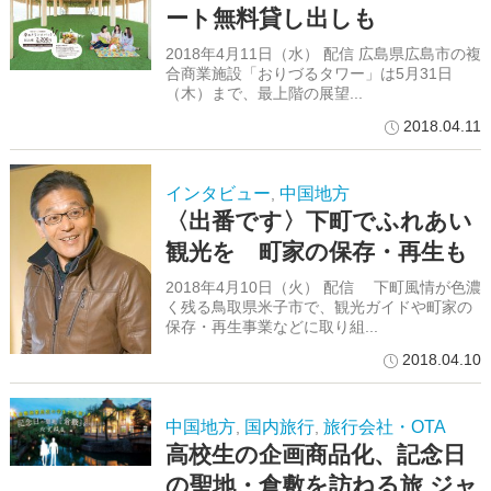
ート無料貸し出しも
2018年4月11日（水） 配信 広島県広島市の複
合商業施設「おりづるタワー」は5月31日
（木）まで、最上階の展望...
2018.04.11
インタビュー
中国地方
,
〈出番です〉下町でふれあい
観光を 町家の保存・再生も
2018年4月10日（火） 配信 下町風情が色濃
く残る鳥取県米子市で、観光ガイドや町家の
保存・再生事業などに取り組...
2018.04.10
中国地方
国内旅行
旅行会社・OTA
,
,
高校生の企画商品化、記念日
の聖地・倉敷を訪ねる旅 ジャ