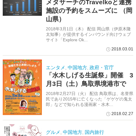
メタサーチのTravelkoと連携
施設の予約をスムーズに （岡
山県）
2018年3月1日（木） 配信 岡山県（伊原木隆
太知事）が提供するインバウンド向けウェブ
サイト「Explore Ok...
2018.03.01
エンタメ
中国地方
政府・官庁
,
,
「水木しげる生誕祭」開催 3
月3日（土）鳥取県境港市で
2018年2月27日（火） 配信 鳥取県は、名誉県
民であり2015年に亡くなった「ゲゲゲの鬼太
郎」などで知られる漫画家・水木...
2018.02.27
グルメ
中国地方
国内旅行
,
,