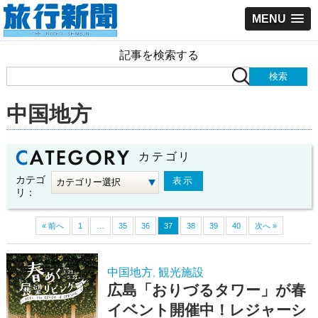
MENU
記事を検索する
中国地方
カテゴリ
カテゴ
リ：
« 前へ
1
…
35
36
37
38
39
40
次へ »
中国地方
観光施設
,
広島「おりづるタワー」が春
イベント開催中！レジャーシ