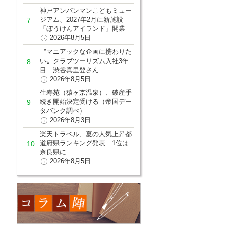
神戸アンパンマンこどもミュー
ジアム、2027年2月に新施設
「ぼうけんアイランド」開業
2026年8月5日
〝マニアックな企画に携わりた
い〟クラブツーリズム入社3年
目 渋谷真里登さん
2026年8月5日
生寿苑（猿ヶ京温泉）、破産手
続き開始決定受ける（帝国デー
タバンク調べ）
2026年8月3日
楽天トラベル、夏の人気上昇都
道府県ランキング発表 1位は
奈良県に
2026年8月5日