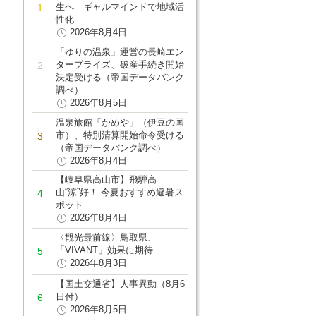
生へ ギャルマインドで地域活
性化
2026年8月4日
「ゆりの温泉」運営の長崎エン
タープライズ、破産手続き開始
決定受ける（帝国データバンク
調べ）
2026年8月5日
温泉旅館「かめや」（伊豆の国
市）、特別清算開始命令受ける
（帝国データバンク調べ）
2026年8月4日
【岐阜県高山市】飛騨高
山“涼”好！ 今夏おすすめ避暑ス
ポット
2026年8月4日
〈観光最前線〉鳥取県、
「VIVANT」効果に期待
2026年8月3日
【国土交通省】人事異動（8月6
日付）
2026年8月5日