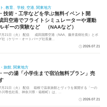
ト
教育、学校
空港
関東地方
,
,
,
・技術・工学などを学ぶ無料イベント開
成田空港でフライトシミュレーターや運動
ルギーの実験など （NAAなど）
6年7月21日（火） 配信 成田国際空港（NAA、藤井直樹社長）とボ
グ社（ケリー・オートバーグ社長兼...
2026.07.21
・旅館
関東地方
,
・一の湯「小学生まで宿泊無料プラン」売
す
6年7月21日（火） 配信 箱根で温泉旅館とヴィラを展開する「一の
小川尊也社長、神奈川県・箱根町）は、...
2026.07.21