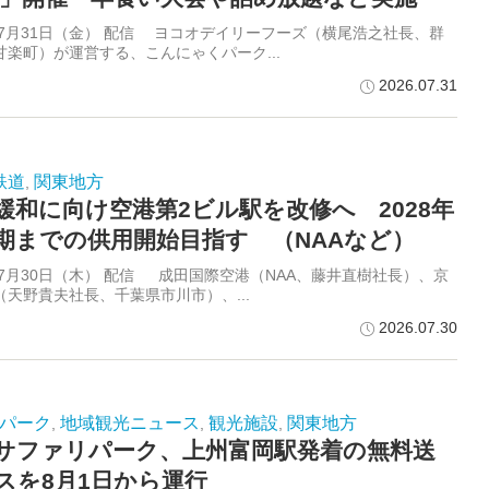
6年7月31日（金） 配信 ヨコオデイリーフーズ（横尾浩之社長、群
甘楽町）が運営する、こんにゃくパーク...
2026.07.31
鉄道
関東地方
,
緩和に向け空港第2ビル駅を改修へ 2028年
期までの供用開始目指す （NAAなど）
6年7月30日（木） 配信 成田国際空港（NAA、藤井直樹社長）、京
（天野貴夫社長、千葉県市川市）、...
2026.07.30
パーク
地域観光ニュース
観光施設
関東地方
,
,
,
サファリパーク、上州富岡駅発着の無料送
スを8月1日から運行