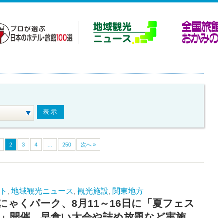
2
3
4
…
250
次へ »
ト
地域観光ニュース
観光施設
関東地方
,
,
,
にゃくパーク、8月11～16日に「夏フェス
26」開催 早食い大会や詰め放題など実施