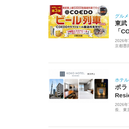
グルメ
東武
「C
202
京都墨
ホテル
ポラ
Re
202
長、東京