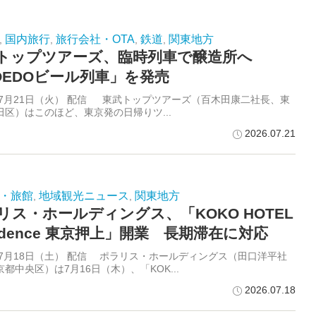
国内旅行
旅行会社・OTA
鉄道
関東地方
,
,
,
,
トップツアーズ、臨時列車で醸造所へ
OEDOビール列車」を発売
6年7月21日（火） 配信 東武トップツアーズ（百木田康二社長、東
田区）はこのほど、東京発の日帰りツ...
2026.07.21
・旅館
地域観光ニュース
関東地方
,
,
リス・ホールディングス、「KOKO HOTEL
sidence 東京押上」開業 長期滞在に対応
6年7月18日（土） 配信 ポラリス・ホールディングス（田口洋平社
都中央区）は7月16日（木）、「KOK...
2026.07.18