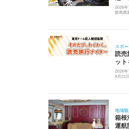
202
群馬県
スポー
読売
ット
202
8月21
地域観
箱根
運航