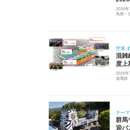
202
馬県・
空港
,
混雑
度上
202
成電鉄
テーマ
群馬
迎バ