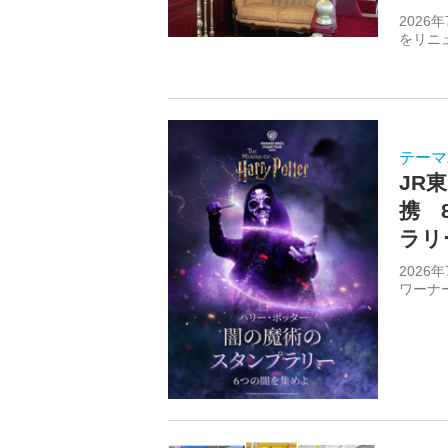
202
をリニュ
テーマ
JR
携 
ラリ
202
ワーナー