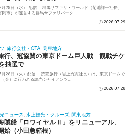
6年7月29日（水） 配信 群馬サファリ・ワールド（菊池祥一社長、
富岡市）が運営する群馬サファリパーク...
2026.07.29
ツ
旅行会社・OTA
関東地方
,
,
旅行、冠協賛の東京ドーム巨人戦 観戦チケ
を抽選で
6年7月28日（火）配信 読売旅行（岩上秀憲社長）は、東京ドームで
日（金）に行われる読売ジャイアンツ...
2026.07.28
光ニュース
水上観光・クルーズ
関東地方
,
,
海賊船「ロワイヤルⅡ」をリニューアル、
開始（小田急箱根）