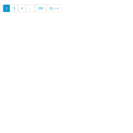
2
3
4
…
250
次へ »