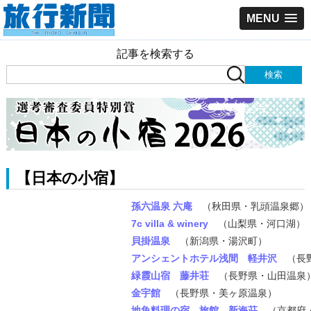
MENU
記事を検索する
【日本の小宿】
孫六温泉 六庵
（秋田県・乳頭温泉郷）
7c villa & winery
（山梨県・河口湖）
貝掛温泉
（新潟県・湯沢町）
アンシェントホテル浅間 軽井沢
（長
緑霞山宿 藤井荘
（長野県・山田温泉
金宇館
（長野県・美ヶ原温泉）
地魚料理の宿 旅館 新海荘
（京都府