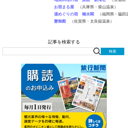
お宿まる屋
（兵庫県・柴山温泉）
湯めぐりの宿 楠水閣
（福岡県・脇田
蟹御殿
（佐賀県・太良嶽温泉）
記事を検索する