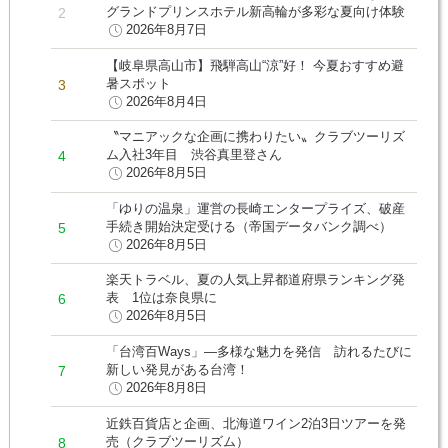
グランドプリンスホテル新高輪が多彩な夏向け体験
2026年8月7日
【岐阜県高山市】飛騨高山“涼”好！ 今夏おすすめ避
暑スポット
2026年8月4日
〝マニアックな企画に携わりたい〟クラブツーリズ
ム入社3年目 渋谷真里登さん
2026年8月5日
「ゆりの温泉」運営の長崎エンタープライズ、破産
手続き開始決定受ける（帝国データバンク調べ）
2026年8月5日
楽天トラベル、夏の人気上昇都道府県ランキング発
表 1位は奈良県に
2026年8月5日
「台湾百Ways」―多様な魅力を発信 訪れるたびに
新しい発見がある台湾！
2026年8月8日
近鉄百貨店と企画、北海道ワイン2泊3日ツアーを発
売（クラブツーリズム）