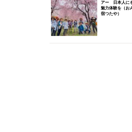
アー 日本人に
魅力体験を（お
宿つたや）