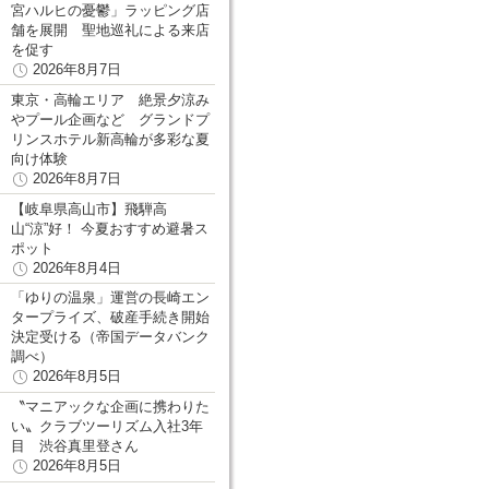
宮ハルヒの憂鬱」ラッピング店
舗を展開 聖地巡礼による来店
を促す
2026年8月7日
東京・高輪エリア 絶景夕涼み
やプール企画など グランドプ
リンスホテル新高輪が多彩な夏
向け体験
2026年8月7日
【岐阜県高山市】飛騨高
山“涼”好！ 今夏おすすめ避暑ス
ポット
2026年8月4日
「ゆりの温泉」運営の長崎エン
タープライズ、破産手続き開始
決定受ける（帝国データバンク
調べ）
2026年8月5日
〝マニアックな企画に携わりた
い〟クラブツーリズム入社3年
目 渋谷真里登さん
2026年8月5日