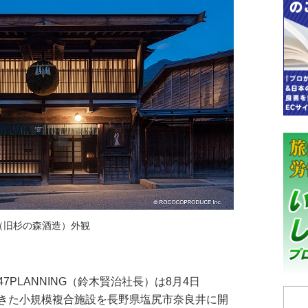
（旧杉の森酒造）外観
PLANNING（鈴木賢治社長）は8月4日
きた小規模複合施設を長野県塩尻市奈良井に開