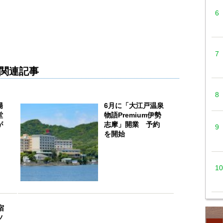
関連記事
陽
6月に「大江戸温泉
堂
物語Premium伊勢
が
志摩」開業 予約
を開始
宿
ツ