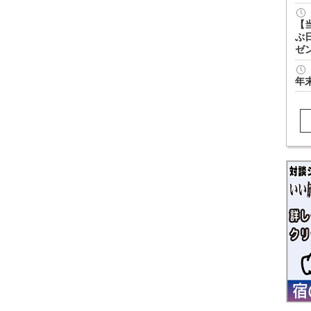
【
ぶ
ゼ
年