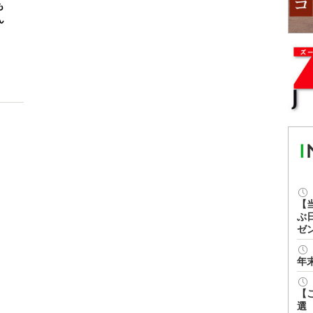
も
ん
【
ぶ
ゼ
年
【
選