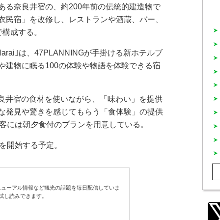
ある奈良井宿の、約200年前の伝統的建造物で
衣民宿」を改修し、レストランや酒蔵、バー、
で構成する。
rai｣は、47PLANNINGが手掛ける新ホテルブ
街や建物に眠る100の体験や物語を体験できる宿
奈良井宿の食材を使いながら、「味わい」を提供
な発見や驚きを感じてもらう「食体験」の提供
の宿泊客には朝夕食付のプランを用意している。
を開始する予定。
ューアル情報など観光の話題を毎日配信していま
試し読みできます。