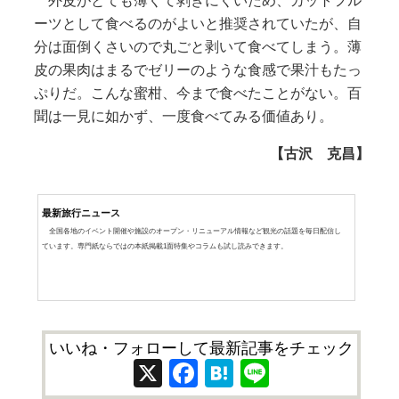
外皮がとても薄くて剥きにくいため、カットフル
ーツとして食べるのがよいと推奨されていたが、自
分は面倒くさいので丸ごと剥いて食べてしまう。薄
皮の果肉はまるでゼリーのような食感で果汁もたっ
ぷりだ。こんな蜜柑、今まで食べたことがない。百
聞は一見に如かず、一度食べてみる価値あり。
【古沢 克昌】
最新旅行ニュース
全国各地のイベント開催や施設のオープン・リニューアル情報など観光の話題を毎日配信し
ています。専門紙ならではの本紙掲載1面特集やコラムも試し読みできます。
いいね・フォローして最新記事をチェック
X
Facebook
Hatena
Line