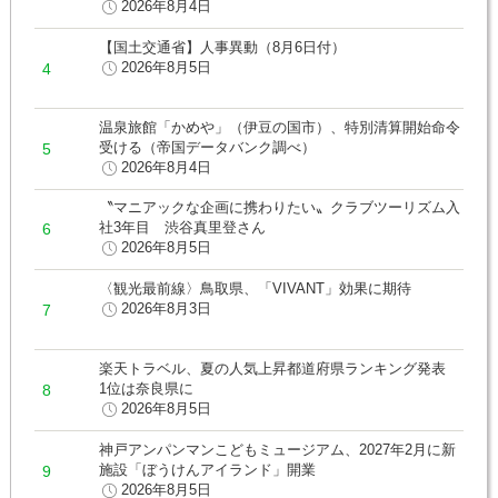
2026年8月4日
【国土交通省】人事異動（8月6日付）
2026年8月5日
温泉旅館「かめや」（伊豆の国市）、特別清算開始命令
受ける（帝国データバンク調べ）
2026年8月4日
〝マニアックな企画に携わりたい〟クラブツーリズム入
社3年目 渋谷真里登さん
2026年8月5日
〈観光最前線〉鳥取県、「VIVANT」効果に期待
2026年8月3日
楽天トラベル、夏の人気上昇都道府県ランキング発表
1位は奈良県に
2026年8月5日
神戸アンパンマンこどもミュージアム、2027年2月に新
施設「ぼうけんアイランド」開業
2026年8月5日