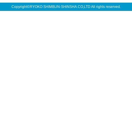
Copyright©RYOKO SHIMBUN-SHINSHA.CO,LTD All rights reserved.