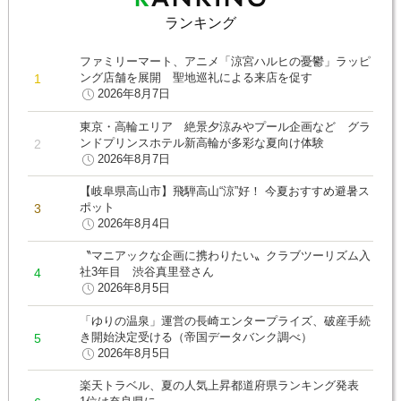
ランキング
ファミリーマート、アニメ「涼宮ハルヒの憂鬱」ラッピ
ング店舗を展開 聖地巡礼による来店を促す
2026年8月7日
東京・高輪エリア 絶景夕涼みやプール企画など グラ
ンドプリンスホテル新高輪が多彩な夏向け体験
2026年8月7日
【岐阜県高山市】飛騨高山“涼”好！ 今夏おすすめ避暑ス
ポット
2026年8月4日
〝マニアックな企画に携わりたい〟クラブツーリズム入
社3年目 渋谷真里登さん
2026年8月5日
「ゆりの温泉」運営の長崎エンタープライズ、破産手続
き開始決定受ける（帝国データバンク調べ）
2026年8月5日
楽天トラベル、夏の人気上昇都道府県ランキング発表