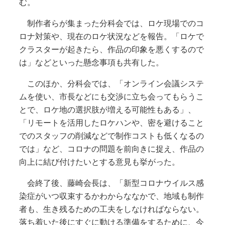
む。
制作者らが集まった分科会では、ロケ現場でのコ
ロナ対策や、現在のロケ状況などを報告。「ロケで
クラスターが起きたら、作品の印象を悪くするので
は」などといった懸念事項も共有した。
このほか、分科会では、「オンライン会議システ
ムを使い、市長などにも交渉に立ち会ってもらうこ
とで、ロケ地の選択肢が増える可能性もある」、
「リモートを活用したロケハンや、密を避けること
でのスタッフの削減などで制作コストも低くなるの
では」など、コロナの問題を前向きに捉え、作品の
向上に結び付けたいとする意見も挙がった。
会終了後、藤崎会長は、「新型コロナウイルス感
染症がいつ収束するかわからななかで、地域も制作
者も、生き残るための工夫をしなければならない。
落ち着いた後にすぐに動ける準備をするために、今