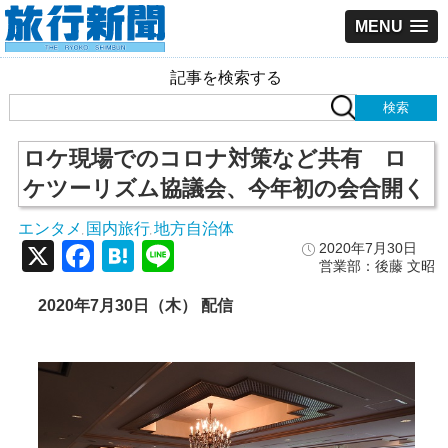
MENU
記事を検索する
ロケ現場でのコロナ対策など共有 ロ
ケツーリズム協議会、今年初の会合開く
エンタメ
国内旅行
地方自治体
,
,
X
Facebook
Hatena
Line
2020年7月30日
営業部：後藤 文昭
2020年7月30日（木） 配信