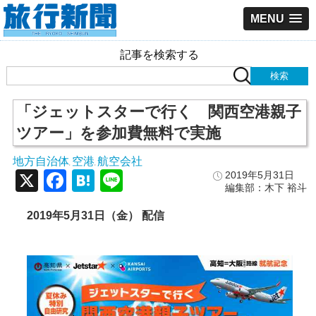
MENU
記事を検索する
「ジェットスターで行く 関西空港親子
ツアー」を参加費無料で実施
地方自治体
空港
航空会社
,
,
X
Facebook
Hatena
Line
2019年5月31日
編集部：木下 裕斗
2019年5月31日（金） 配信