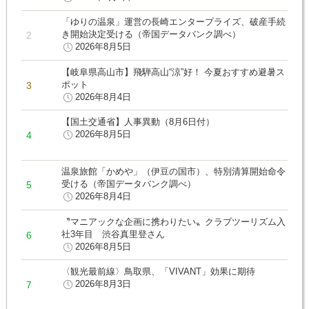
「ゆりの温泉」運営の長崎エンタープライズ、破産手続
き開始決定受ける（帝国データバンク調べ）
2026年8月5日
【岐阜県高山市】飛騨高山“涼”好！ 今夏おすすめ避暑ス
ポット
2026年8月4日
【国土交通省】人事異動（8月6日付）
2026年8月5日
温泉旅館「かめや」（伊豆の国市）、特別清算開始命令
受ける（帝国データバンク調べ）
2026年8月4日
〝マニアックな企画に携わりたい〟クラブツーリズム入
社3年目 渋谷真里登さん
2026年8月5日
〈観光最前線〉鳥取県、「VIVANT」効果に期待
2026年8月3日