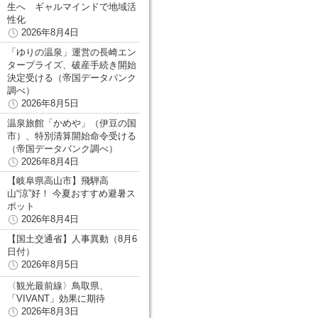
生へ ギャルマインドで地域活
性化
2026年8月4日
「ゆりの温泉」運営の長崎エン
タープライズ、破産手続き開始
決定受ける（帝国データバンク
調べ）
2026年8月5日
温泉旅館「かめや」（伊豆の国
市）、特別清算開始命令受ける
（帝国データバンク調べ）
2026年8月4日
【岐阜県高山市】飛騨高
山“涼”好！ 今夏おすすめ避暑ス
ポット
2026年8月4日
【国土交通省】人事異動（8月6
日付）
2026年8月5日
〈観光最前線〉鳥取県、
「VIVANT」効果に期待
2026年8月3日