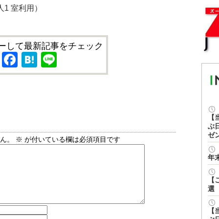
人1 室利用）
ーして最新記事をチェック
X
Facebook
Hatena
Line
【
ぶ
ゼ
せん。
※
が付いている欄は必須項目です
年
【
選
【