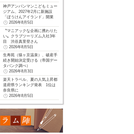
神戸アンパンマンこどもミュー
ジアム、2027年2月に新施設
「ぼうけんアイランド」開業
2026年8月5日
〝マニアックな企画に携わりた
い〟クラブツーリズム入社3年
目 渋谷真里登さん
2026年8月5日
生寿苑（猿ヶ京温泉）、破産手
続き開始決定受ける（帝国デー
タバンク調べ）
2026年8月3日
楽天トラベル、夏の人気上昇都
道府県ランキング発表 1位は
奈良県に
2026年8月5日