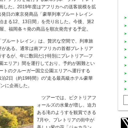
画した。2019年度はアフリカへの送客規模を拡
出発日の東京発商品「豪華列車ブルートレイン
まる12、13日間」を売り出した。今後、第2
古屋、福岡各々発の商品を順次発売する予定。
「ブルートレイン」は、贅沢な空間で、列車旅
定評がある。通常は南アフリカの首都プレトリア
行するが、年に数回だけ特別にプレトリア―フ
園エリア）間を運行しており、予約が困難とい
ートのクルーガー国立公園エリアへ運行する
泊2日（約19時間）の“走る最高級ホテル豪華
ズンに企画した。
ツアーでは、ビクトリアフ
ォールズの水量が増し、迫力
ある滝のようすを観賞できる
7月や、プレトリアの街中が
美しい紫の花「ジャカラン