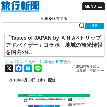
MENU
記事を検索する
「Tastes of JAPAN by ＡＮＡ×トリップ
アドバイザー」コラボ 地域の観光情報
を国内外に
インバウンド
九州・沖縄地方
航空会社
,
,
X
Facebook
Hatena
Line
2018年5月30日
編集部：平綿 裕一
2018
年5
月30
日（水）
配信