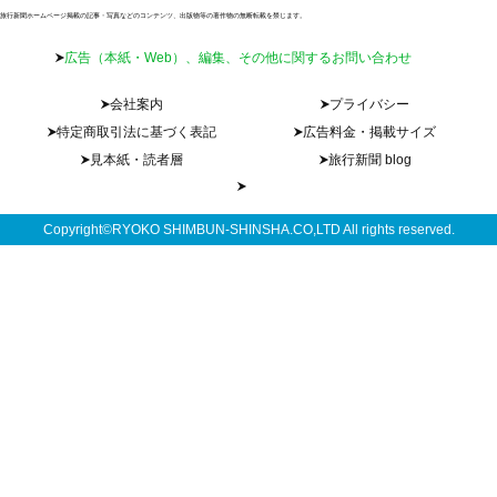
旅行新聞ホームページ掲載の記事・写真などのコンテンツ、出版物等の著作物の無断転載を禁じます。
広告（本紙・Web）、編集、その他に関するお問い合わせ
会社案内
プライバシー
特定商取引法に基づく表記
広告料金・掲載サイズ
見本紙・読者層
旅行新聞 blog
Copyright©RYOKO SHIMBUN-SHINSHA.CO,LTD All rights reserved.