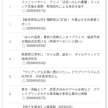
ファミリーマート、アニメ「涼宮ハルヒの憂鬱」ラッピ
ング店舗を展開 聖地巡礼による来店を促す
2026年8月7日
【岐阜県高山市】飛騨高山“涼”好！ 今夏おすすめ避暑ス
ポット
2026年8月4日
「ゆりの温泉」運営の長崎エンタープライズ、破産手続
き開始決定受ける（帝国データバンク調べ）
2026年8月5日
島根県江津市に「ギャル課」誕生へ ギャルマインドで
地域活性化
2026年8月4日
〝マニアックな企画に携わりたい〟クラブツーリズム入
社3年目 渋谷真里登さん
2026年8月5日
東京・高輪エリア 絶景夕涼みやプール企画など グラ
ンドプリンスホテル新高輪が多彩な夏向け体験
2026年8月7日
【国土交通省】人事異動（8月6日付）