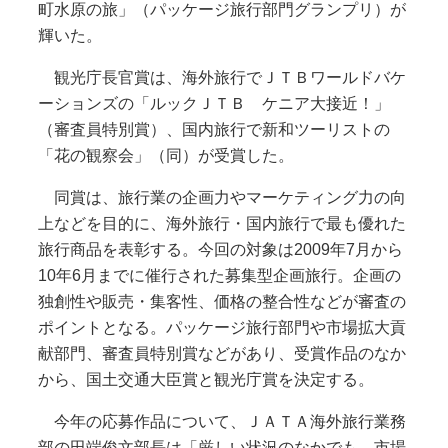
町水原の旅」（パッケージ旅行部門グランプリ）が
輝いた。
観光庁長官賞は、海外旅行でＪＴＢワールドバケ
ーションズの「ルックＪＴＢ ケニア大接近！」
（審査員特別賞）、国内旅行で新和ツーリストの
「花の観察会」（同）が受賞した。
同賞は、旅行業の企画力やマーケティング力の向
上などを目的に、海外旅行・国内旅行で最も優れた
旅行商品を表彰する。今回の対象は2009年7月から
10年6月までに催行された募集型企画旅行。企画の
独創性や販売・集客性、価格の整合性などが審査の
ポイントとなる。パッケージ旅行部門や市場拡大貢
献部門、審査員特別賞などがあり、受賞作品のなか
から、国土交通大臣賞と観光庁賞を決定する。
今年の応募作品について、ＪＡＴＡ海外旅行業務
部の田端俊文部長は「厳しい状況のなかでも、市場