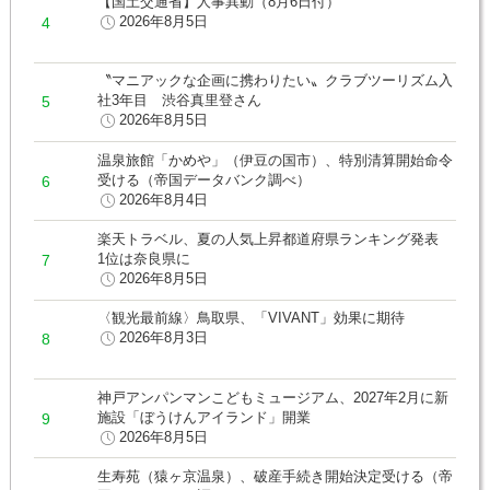
【国土交通省】人事異動（8月6日付）
2026年8月5日
〝マニアックな企画に携わりたい〟クラブツーリズム入
社3年目 渋谷真里登さん
2026年8月5日
温泉旅館「かめや」（伊豆の国市）、特別清算開始命令
受ける（帝国データバンク調べ）
2026年8月4日
楽天トラベル、夏の人気上昇都道府県ランキング発表
1位は奈良県に
2026年8月5日
〈観光最前線〉鳥取県、「VIVANT」効果に期待
2026年8月3日
神戸アンパンマンこどもミュージアム、2027年2月に新
施設「ぼうけんアイランド」開業
2026年8月5日
生寿苑（猿ヶ京温泉）、破産手続き開始決定受ける（帝