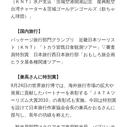
（ＫＮＴ）水戸支店「茨城空港開港記念 復興航空
台湾チャーター＆茨城ゴールデンゴールズ（欽ちゃ
ん球団）」
【国内旅行】
パッケージ旅行部門グランプリ 近畿日本ツーリス
ト（ＫＮＴ）「トカラ皆既日食観測ツアー」▽審査
員特別賞 日本旅行西日本旅行部「おもしろ旅企画
ヒラタ屋各種関連ツアー」
【兼高さんに特別賞】
9月24日の世界旅行博では、海外旅行市場の拡大や
発展に貢献したパートナーを表彰する「ＪＡＴＡツ
ーリズム大賞2010」の表彰式も実施。今回は特別賞
を設けて日本旅行作家協会会長の兼高かおるさんに
授与し、長年の功績を称えた。
観光局部門はクロアチア政府観光局、パブリシテ