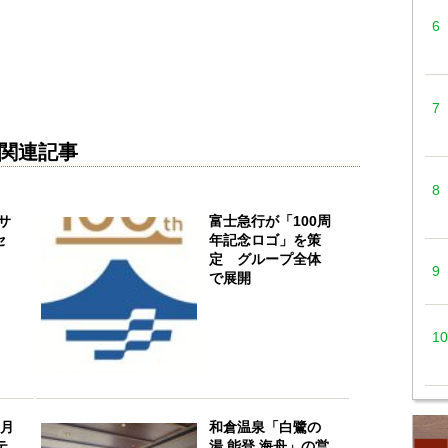
関連記事
サ
富士急行が「100周
セ
年記念ロゴ」を策
定 グループ全体
で展開
3月
和倉温泉「白鷺の
テ
湯 能登 海舟」の営