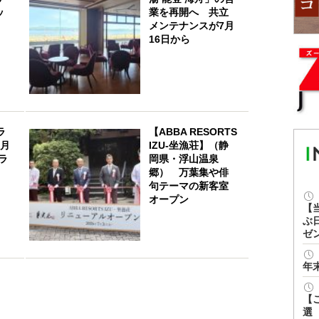
ッ
業を再開へ 共立
メンテナンスが7月
16日から
ラ
【ABBA RESORTS
8月
IZU-坐漁荘】（静
ラ
岡県・浮山温泉
郷） 万葉集や俳
句テーマの新客室
オープン
【
ぶ
ゼ
年
【
選