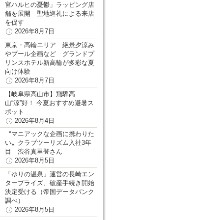
宮ハルヒの憂鬱」ラッピング店
舗を展開 聖地巡礼による来店
を促す
2026年8月7日
東京・高輪エリア 絶景夕涼み
やプール企画など グランドプ
リンスホテル新高輪が多彩な夏
向け体験
2026年8月7日
【岐阜県高山市】飛騨高
山“涼”好！ 今夏おすすめ避暑ス
ポット
2026年8月4日
〝マニアックな企画に携わりた
い〟クラブツーリズム入社3年
目 渋谷真里登さん
2026年8月5日
「ゆりの温泉」運営の長崎エン
タープライズ、破産手続き開始
決定受ける（帝国データバンク
調べ）
2026年8月5日