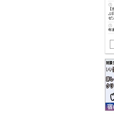
【
ぶ
ゼ
年