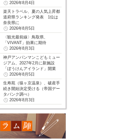
2026年8月4日
楽天トラベル、夏の人気上昇都
道府県ランキング発表 1位は
奈良県に
2026年8月5日
〈観光最前線〉鳥取県、
「VIVANT」効果に期待
2026年8月3日
神戸アンパンマンこどもミュー
ジアム、2027年2月に新施設
「ぼうけんアイランド」開業
2026年8月5日
生寿苑（猿ヶ京温泉）、破産手
続き開始決定受ける（帝国デー
タバンク調べ）
2026年8月3日