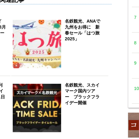
イ
名鉄観光、ANAで
8月
九州をお得に 新
セー
春セール「はつ旅
2025」
利
名鉄観光、スカイ
イ
マーク国内ツア
1日
ー ブラックフラ
イデー開催