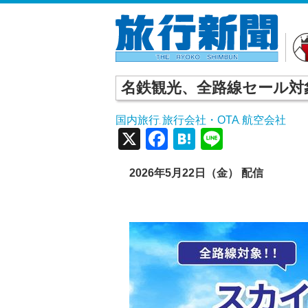
名鉄観光、全路線セール対
国内旅行
旅行会社・OTA
航空会社
,
,
X
Facebook
Hatena
Line
2026
年5
月22
日（金） 配信