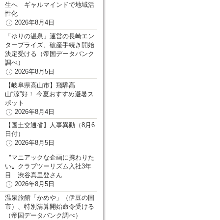
生へ ギャルマインドで地域活
性化
2026年8月4日
「ゆりの温泉」運営の長崎エン
タープライズ、破産手続き開始
決定受ける（帝国データバンク
調べ）
2026年8月5日
【岐阜県高山市】飛騨高
山“涼”好！ 今夏おすすめ避暑ス
ポット
2026年8月4日
【国土交通省】人事異動（8月6
日付）
2026年8月5日
〝マニアックな企画に携わりた
い〟クラブツーリズム入社3年
目 渋谷真里登さん
2026年8月5日
温泉旅館「かめや」（伊豆の国
市）、特別清算開始命令受ける
（帝国データバンク調べ）