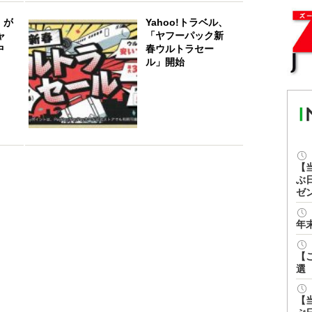
」が
Yahoo!トラベル、
ャ
「ヤフーパック新
中
春ウルトラセー
ル」開始
【
ぶ
ゼ
年
【
選
【