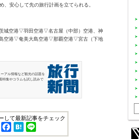
ため、安心して先の旅行計画を立てられる。
茨城空港▽羽田空港▽名古屋（中部）空港、神
島空港▽奄美大島空港▽那覇空港▽宮古（下地
ューアル情報など観光の話題を
面特集やコラムも試し読みで
ーして最新記事をチェック
X
Facebook
Hatena
Line