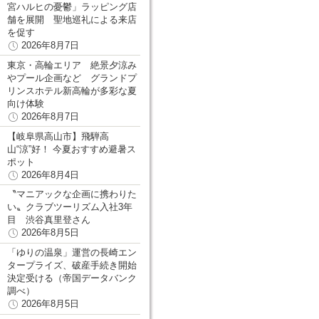
宮ハルヒの憂鬱」ラッピング店
舗を展開 聖地巡礼による来店
を促す
2026年8月7日
東京・高輪エリア 絶景夕涼み
やプール企画など グランドプ
リンスホテル新高輪が多彩な夏
向け体験
2026年8月7日
【岐阜県高山市】飛騨高
山“涼”好！ 今夏おすすめ避暑ス
ポット
2026年8月4日
〝マニアックな企画に携わりた
い〟クラブツーリズム入社3年
目 渋谷真里登さん
2026年8月5日
「ゆりの温泉」運営の長崎エン
タープライズ、破産手続き開始
決定受ける（帝国データバンク
調べ）
2026年8月5日