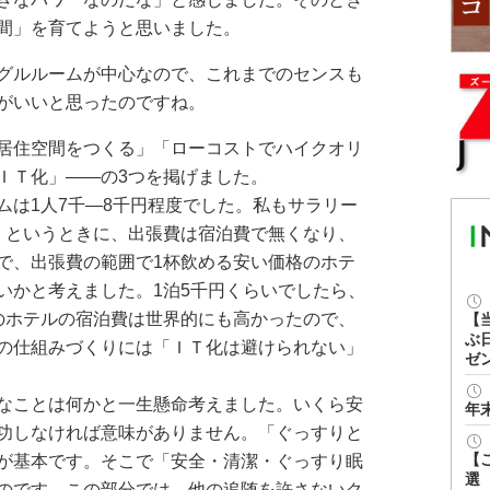
間」を育てようと思いました。
グルルームが中心なので、これまでのセンスも
がいいと思ったのですね。
居住空間をつくる」「ローコストでハイクオリ
ＩＴ化」――の3つを掲げました。
は1人7千―8千円程度でした。私もサラリー
」というときに、出張費は宿泊費で無くなり、
で、出張費の範囲で1杯飲める安い価格のホテ
いかと考えました。1泊5千円くらいでしたら、
のホテルの宿泊費は世界的にも高かったので、
【
ぶ
の仕組みづくりには「ＩＴ化は避けられない」
ゼ
なことは何かと一生懸命考えました。いくら安
年
功しなければ意味がありません。「ぐっすりと
【
が基本です。そこで「安全・清潔・ぐっすり眠
選
のです。この部分では、他の追随を許さないク