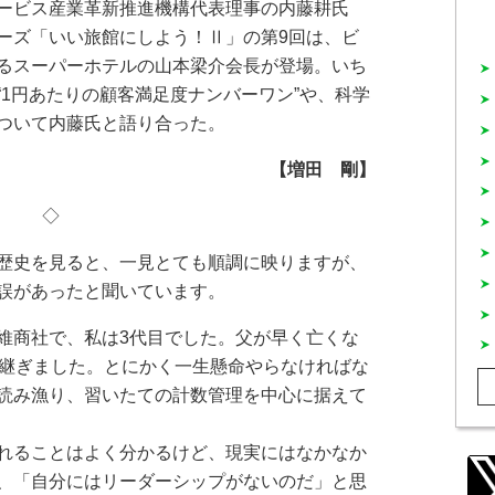
ービス産業革新推進機構代表理事の内藤耕氏
ーズ「いい旅館にしよう！Ⅱ」の第9回は、ビ
るスーパーホテルの山本梁介会長が登場。いち
1円あたりの顧客満足度ナンバーワン”や、科学
ついて内藤氏と語り合った。
【増田 剛】
◇
歴史を見ると、一見とても順調に映りますが、
誤があったと聞いています。
維商社で、私は3代目でした。父が早く亡くな
き継ぎました。とにかく一生懸命やらなければな
読み漁り、習いたての計数管理を中心に据えて
れることはよく分かるけど、現実にはなかなか
、「自分にはリーダーシップがないのだ」と思