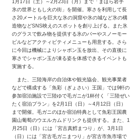
1月17日（土）～2月23日（月）まで「まほら岩手
氷の世界ともし火の街」を開催。寒さを利用して長
さ20メートルを巨大な氷の洞窟や氷の城など氷の構
造物などSNS映えのスポットを創り上げる。また氷
のグラスで飲み物を提供する氷のバーやスノーモー
ビルなどアクティビティメニューも用意する。さら
に今回は機械によりシャボン玉を放出、その直後に
寒さでシャボン玉が凍る姿を体感できるイベントも
実施する。
また、三陸海岸の自治体や観光協会、観光事業者
などで構成する「魚彩（ぎょさい）王国」では9軒の
参加宿泊施設で三陸ゆで毛ガニが1杯付く「三陸ぜい
たく宿泊プラン」を2月1日（日）～4月12日（日）
まで開催。毛ガニのほか宿泊特典として魚彩王国農
園山葡萄のウエルカムドリンクも提供する。また、1
月25日（日）には「宮古真鱈まつり」が、3月1日
（日）には「宮古毛ガニまつり」が宮古市魚市場で