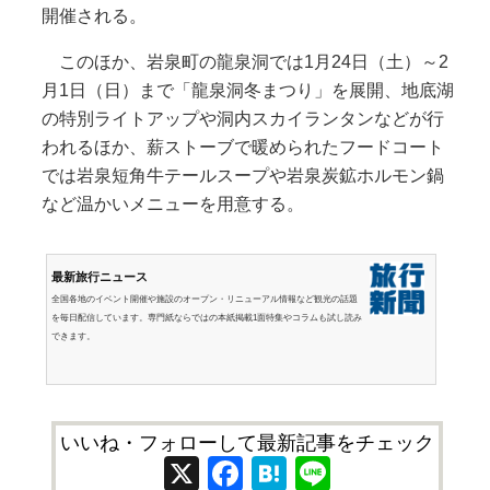
開催される。
このほか、岩泉町の龍泉洞では1月24日（土）～2
月1日（日）まで「龍泉洞冬まつり」を展開、地底湖
の特別ライトアップや洞内スカイランタンなどが行
われるほか、薪ストーブで暖められたフードコート
では岩泉短角牛テールスープや岩泉炭鉱ホルモン鍋
など温かいメニューを用意する。
最新旅行ニュース
全国各地のイベント開催や施設のオープン・リニューアル情報など観光の話題
を毎日配信しています。専門紙ならではの本紙掲載1面特集やコラムも試し読み
できます。
いいね・フォローして最新記事をチェック
X
Facebook
Hatena
Line