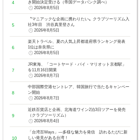
き開始決定受ける（帝国データバンク調べ）
2026年8月5日
〝マニアックな企画に携わりたい〟クラブツーリズム入
社3年目 渋谷真里登さん
2026年8月5日
楽天トラベル、夏の人気上昇都道府県ランキング発表
1位は奈良県に
2026年8月5日
JR東海、「コートヤード・バイ・マリオット京都駅」
を11月16日開業
2026年8月7日
中部国際空港セントレア、韓国旅行で当たるキャンペー
ン開始
2026年8月7日
近鉄百貨店と企画、北海道ワイン2泊3日ツアーを発売
（クラブツーリズム）
2026年8月4日
「台湾百Ways」―多様な魅力を発信 訪れるたびに新
しい発見がある台湾！