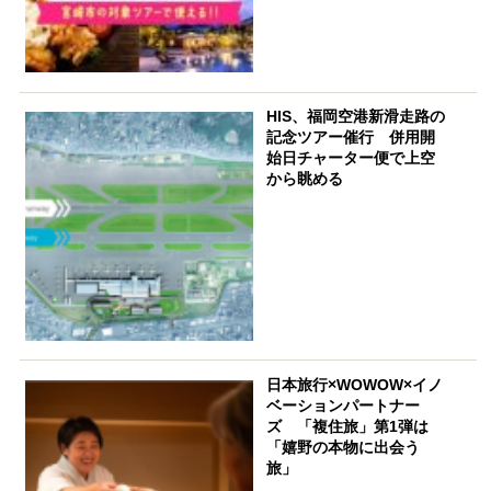
HIS、福岡空港新滑走路の
記念ツアー催行 併用開
始日チャーター便で上空
から眺める
日本旅行×WOWOW×イノ
ベーションパートナー
ズ 「複住旅」第1弾は
「嬉野の本物に出会う
旅」