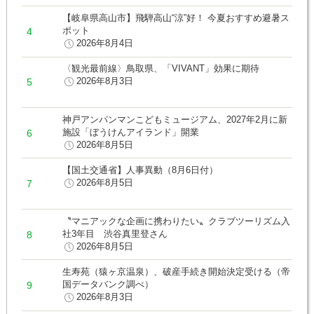
【岐阜県高山市】飛騨高山“涼”好！ 今夏おすすめ避暑ス
ポット
2026年8月4日
〈観光最前線〉鳥取県、「VIVANT」効果に期待
2026年8月3日
神戸アンパンマンこどもミュージアム、2027年2月に新
施設「ぼうけんアイランド」開業
2026年8月5日
【国土交通省】人事異動（8月6日付）
2026年8月5日
〝マニアックな企画に携わりたい〟クラブツーリズム入
社3年目 渋谷真里登さん
2026年8月5日
生寿苑（猿ヶ京温泉）、破産手続き開始決定受ける（帝
国データバンク調べ）
2026年8月3日