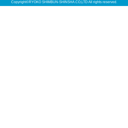
Copyright©RYOKO SHIMBUN-SHINSHA.CO,LTD All rights reserved.