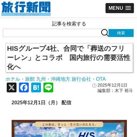
MENU
記事を検索する
HISグループ4社、合同で「葬送のフリ
ーレン」とコラボ 国内旅行の需要活性
化へ
ホテル・旅館
九州・沖縄地方
旅行会社・OTA
,
,
X
Facebook
Hatena
Line
2025年12月1日
編集部：木下 裕斗
2025年12月1日（月） 配信