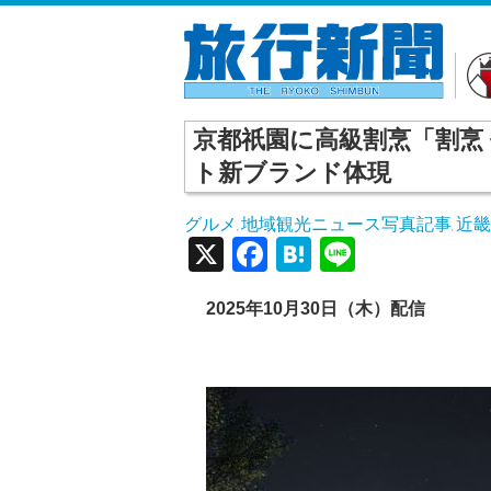
京都祇園に高級割烹「割烹
ト新ブランド体現
グルメ
地域観光ニュース写真記事
近
,
,
X
Facebook
Hatena
Line
2025年10月30日（木）配信