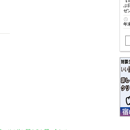
【
ぶ
ゼ
年