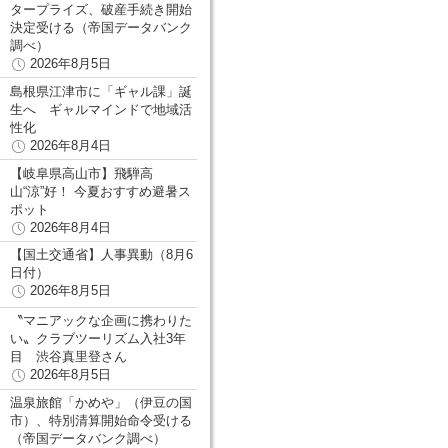
タープライズ、破産手続き開始
決定受ける（帝国データバンク
調べ）
2026年8月5日
島根県江津市に「ギャル課」誕
生へ ギャルマインドで地域活
性化
2026年8月4日
【岐阜県高山市】飛騨高
山“涼”好！ 今夏おすすめ避暑ス
ポット
2026年8月4日
【国土交通省】人事異動（8月6
日付）
2026年8月5日
〝マニアックな企画に携わりた
い〟クラブツーリズム入社3年
目 渋谷真里登さん
2026年8月5日
温泉旅館「かめや」（伊豆の国
市）、特別清算開始命令受ける
（帝国データバンク調べ）