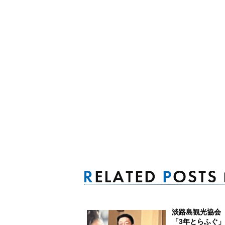
淡路島観光協
「3年とらふぐ」