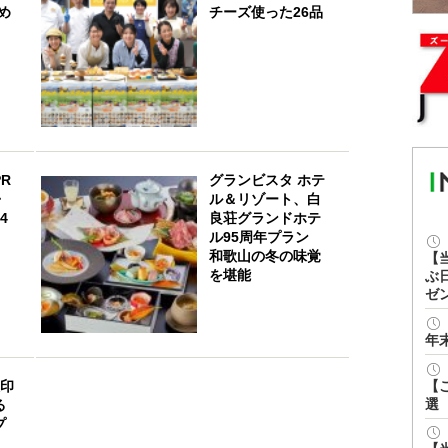
め
チーズ使った26品
R
グランビスタ ホテ
・
ル＆リゾート、白
4
良荘グランドホテ
ル95周年プラン
和歌山の冬の味覚
【
を堪能
ぶ
ゼ
年
【
鉄印
選
る
プ