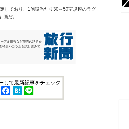
定しており、1施設当たり30～50室規模のラグ
計画だ。
ューアル情報など観光の話題を
面特集やコラムも試し読みで
ーして最新記事をチェック
X
Facebook
Hatena
Line