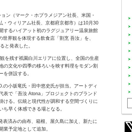
ション（マーク・ホプラメジアン社長、米国・
・弘・ウィリアム社長、京都府京都市）は10月30
開するハイアット初のラグジュアリー温泉旅館
）」の世界観を体現する飲食店「割烹 吾汝」を、
すると発表した。
観を残す祇園白川エリアに位置し、全国の生産
地の文化や四季の移ろいを映す料理をモダン割
ーを併設する。
D.の小坂竜氏・田中悠史氏が担当。アートディ
表で「吾汝 Atona」プロジェクトのブランド
掛ける。伝統と現代性が調和する空間づくりに
いち早く体感できる場となる。
に発表済みの由布、箱根、屋久島に加え、新たに
開業予定地として追加。