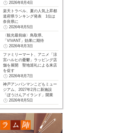
2026年8月4日
楽天トラベル、夏の人気上昇都
道府県ランキング発表 1位は
奈良県に
2026年8月5日
〈観光最前線〉鳥取県、
「VIVANT」効果に期待
2026年8月3日
ファミリーマート、アニメ「涼
宮ハルヒの憂鬱」ラッピング店
舗を展開 聖地巡礼による来店
を促す
2026年8月7日
神戸アンパンマンこどもミュー
ジアム、2027年2月に新施設
「ぼうけんアイランド」開業
2026年8月5日