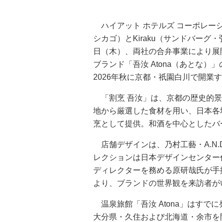
ハイアット ホテルズ コーポレー
シカゴ）とKiraku（サンドバーグ
日（木）、両社の合弁事業により展
ブランド「吾汝 Atona（あとな
2026年秋に京都・祇園白川で開業
「割烹 吾汝」は、京都の歴史的景
地から厳選した食材を用い、日本各
烹として提供。和酒を中心としたバ
店舗デザインは、乃村工藝・A.N.
レクションは日本デザインセンター代
ディレクターを務める原研哉氏が手
より、ブランドの世界観を来訪者が
温泉旅館「吾汝 Atona」はすで
大分県・久住および北海道・余市を