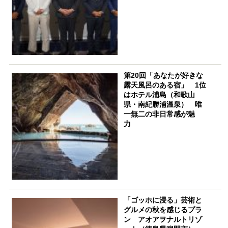
第20回「あなたが好きな
露天風呂のある宿」 1位
はホテル浦島（和歌山
県・南紀勝浦温泉） 唯
一無二の非日常感が魅
力
「ゴッホに浸る」芸術と
グルメの秋を感じるプラ
ン アオアヲナルトリゾ