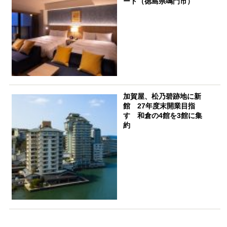
ート（徳島県鳴門市）
加賀屋、松乃碧跡地に新
館 27年度末開業目指
す 和倉の4館を3館に集
約