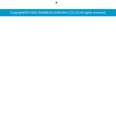
Copyright©RYOKO SHIMBUN-SHINSHA.CO,LTD All rights reserved.