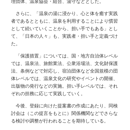
理団体、温泉協会・組合、湯守などとした。
さらに、「温泉の湯に浸かり、心と体を癒す実践
者であるとともに、温泉を利用することにより慣習
として続いていくことから、担い手でもある」とし
て、「日本の人々」も、実践者・担い手と定義づけ
た。
「保護措置」については、国・地方自治体レベル
では、温泉法、旅館業法、公衆浴場法、文化財保護
法、条例などで対応し、宿泊団体など全国規模の団
体レベルでは、温泉文化の研究やイベントの開催、
出版物の発行などの実施。担い手レベルでは、それ
ぞれの担務に応じて実践していく。
今後、登録に向けた提案書の作成にあたり、同検
討会は（この提言をもとに）関係機関などでさらな
る検討や調整が行われることを期待している。