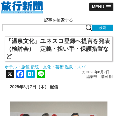
MENU
記事を検索する
「温泉文化」ユネスコ登録へ提言を発表
（検討会） 定義・担い手・保護措置な
ど
ホテル・旅館
伝統・文化・芸術
温泉・スパ
,
,
X
Facebook
Hatena
Line
2025年8月7日
編集部：増田 剛
2025年8月7日（木） 配信