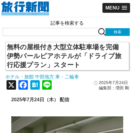
MENU
記事を検索する
無料の屋根付き大型立体駐車場を完備
伊勢パールピアホテルが「ドライブ旅
行応援プラン」スタート
ホテル・旅館
中部地方
車・二輪車
,
,
X
Facebook
Hatena
Line
2025年7月24日
編集部：増田 剛
2025年7月24日（木） 配信