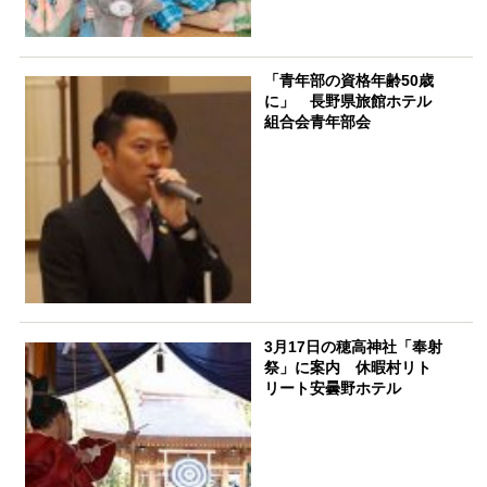
「青年部の資格年齢50歳
に」 長野県旅館ホテル
組合会青年部会
3月17日の穂高神社「奉射
祭」に案内 休暇村リト
リート安曇野ホテル