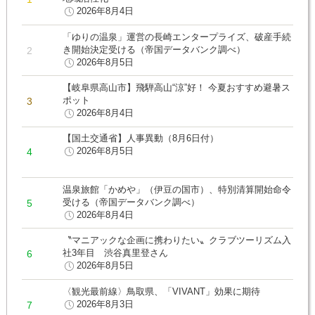
2026年8月4日
「ゆりの温泉」運営の長崎エンタープライズ、破産手続
き開始決定受ける（帝国データバンク調べ）
2026年8月5日
【岐阜県高山市】飛騨高山“涼”好！ 今夏おすすめ避暑ス
ポット
2026年8月4日
【国土交通省】人事異動（8月6日付）
2026年8月5日
温泉旅館「かめや」（伊豆の国市）、特別清算開始命令
受ける（帝国データバンク調べ）
2026年8月4日
〝マニアックな企画に携わりたい〟クラブツーリズム入
社3年目 渋谷真里登さん
2026年8月5日
〈観光最前線〉鳥取県、「VIVANT」効果に期待
2026年8月3日