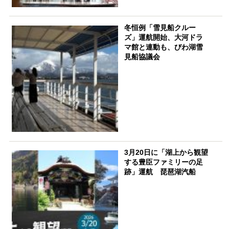
冬恒例「雪見船クルー
ズ」運航開始、大河ドラ
マ館と連動も、びわ湖雪
見船協議会
3月20日に「湖上から観望
する豊臣ファミリーの足
跡」運航 琵琶湖汽船