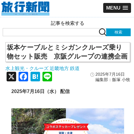
MENU
記事を検索する
坂本ケーブルとミシガンクルーズ乗り
物セット販売 京阪グループの連携企画
水上観光・クルーズ
近畿地方
鉄道
,
,
X
Facebook
Hatena
Line
2025年7月16日
編集部：飯塚 小牧
2025年7月16日（水） 配信