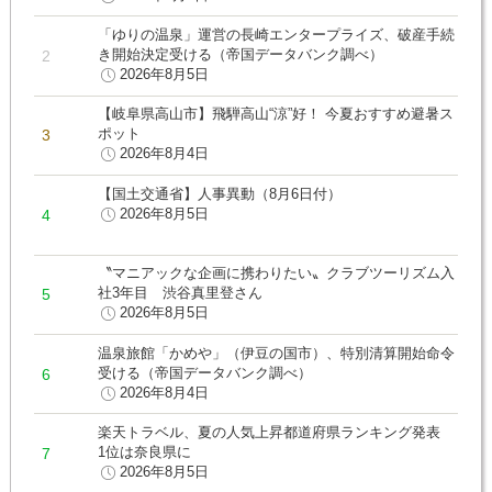
「ゆりの温泉」運営の長崎エンタープライズ、破産手続
き開始決定受ける（帝国データバンク調べ）
2026年8月5日
【岐阜県高山市】飛騨高山“涼”好！ 今夏おすすめ避暑ス
ポット
2026年8月4日
【国土交通省】人事異動（8月6日付）
2026年8月5日
〝マニアックな企画に携わりたい〟クラブツーリズム入
社3年目 渋谷真里登さん
2026年8月5日
温泉旅館「かめや」（伊豆の国市）、特別清算開始命令
受ける（帝国データバンク調べ）
2026年8月4日
楽天トラベル、夏の人気上昇都道府県ランキング発表
1位は奈良県に
2026年8月5日