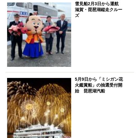
雪見船2月3日から運航
滋賀・琵琶湖縦走クルー
ズ
5月9日から「ミシガン花
火鑑賞船」の抽選受付開
始 琵琶湖汽船