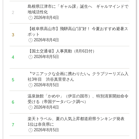
島根県江津市に「ギャル課」誕生へ ギャルマインドで
地域活性化
2026年8月4日
【岐阜県高山市】飛騨高山“涼”好！ 今夏おすすめ避暑ス
ポット
2026年8月4日
【国土交通省】人事異動（8月6日付）
2026年8月5日
〝マニアックな企画に携わりたい〟クラブツーリズム入
社3年目 渋谷真里登さん
2026年8月5日
温泉旅館「かめや」（伊豆の国市）、特別清算開始命令
受ける（帝国データバンク調べ）
2026年8月4日
楽天トラベル、夏の人気上昇都道府県ランキング発表
1位は奈良県に
2026年8月5日