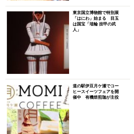
東京国立博物館で特別展
「はにわ」始まる 目玉
は国宝「埴輪 挂甲の武
人」
道の駅伊豆月ケ瀬でコー
ヒースイーツフェアを開
催中 有機焙煎珈が主役