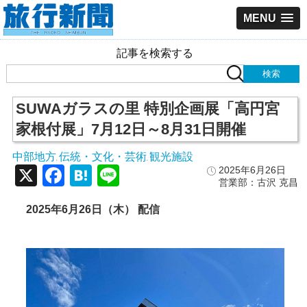
MENU
記事を検索する
SUWAガラスの里 特別企画展「高円宮
家根付展」7月12日～8月31日開催
中部地方
伝統・文化・芸術
観光施設
,
,
X
Facebook
Hatena
Line
2025年6月26日
営業部：古沢 克昌
2025年6月26日（木） 配信