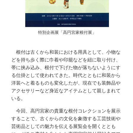
特別企画展「高円宮家根付展」
根付は古くから和装における用具として、小物な
どを持ち歩く際に巾着や印籠などを紐に取り付け、
帯に挟み込み、根付で下げた物が落ちないようにす
る仕掛として使われてきた。時代とともに和装から
洋装へと着るものも変化したが、現在でも装飾品や
アクセサリーなど身近なアイテムとして親しまれて
いる。
今回、高円宮家の貴重な根付コレクションを展示
することで、古くからの文化を象徴する工芸技術や
芸術品としての魅力を伝える展覧会を開くととも