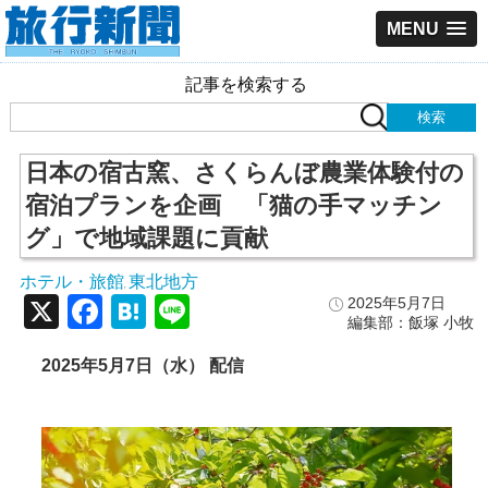
MENU
記事を検索する
日本の宿古窯、さくらんぼ農業体験付の
宿泊プランを企画 「猫の手マッチン
グ」で地域課題に貢献
ホテル・旅館
東北地方
,
X
Facebook
Hatena
Line
2025年5月7日
編集部：飯塚 小牧
2025年5月7日（水） 配信