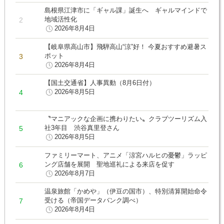
島根県江津市に「ギャル課」誕生へ ギャルマインドで
地域活性化
2026年8月4日
【岐阜県高山市】飛騨高山“涼”好！ 今夏おすすめ避暑ス
ポット
2026年8月4日
【国土交通省】人事異動（8月6日付）
2026年8月5日
〝マニアックな企画に携わりたい〟クラブツーリズム入
社3年目 渋谷真里登さん
2026年8月5日
ファミリーマート、アニメ「涼宮ハルヒの憂鬱」ラッピ
ング店舗を展開 聖地巡礼による来店を促す
2026年8月7日
温泉旅館「かめや」（伊豆の国市）、特別清算開始命令
受ける（帝国データバンク調べ）
2026年8月4日