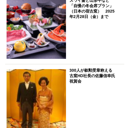
ズワイ蟹と山形牛など
「自慢の冬会席プラン」
（日本の宿古窯） 2025
年2月28日（金）まで
300人が叙勲受章称える
古窯HD社長の佐藤信幸氏
祝賀会