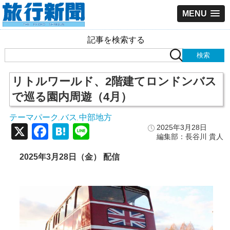
MENU
記事を検索する
リトルワールド、2階建てロンドンバス
で巡る園内周遊（4月）
テーマパーク
バス
中部地方
,
,
X
Facebook
Hatena
Line
2025年3月28日
編集部：長谷川 貴人
2025
年3
月28
日（金） 配信