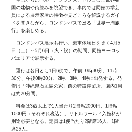
国の建物や街並みを眺望でき、車内では同館の学芸
員による展示家屋の特徴や見どころを解説するガイ
ドを聞きながら、ロンドンバスで巡る「世界一周旅
行」を楽しめる。
ロンドンバス展示も行い、乗車体験日を除く4月5
日（土）～5月6日（火・祝）の期間、同館ヨーロッ
パエリアで展示する。
運行は各日とも1日6便で、午前10時30分、11時
30分、午後0時30分、2時、3時、4時に出発する。発
着は「沖縄県石垣島の家」前の特設停留所。園内1周
は約20分間。
料金は3歳以上で1人当たり2階席2000円、1階席
1000円（それぞれ税込）。リトルワールド入館料が
別途必要となる。定員は1便当たり2階席16人、1階
席25人。