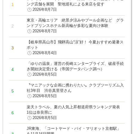
ング店舗を展開 聖地巡礼による来店を促す
2026年8月7日
東京・高輪エリア 絶景夕涼みやプール企画など グラ
ンドプリンスホテル新高輪が多彩な夏向け体験
2026年8月7日
【岐阜県高山市】飛騨高山“涼”好！ 今夏おすすめ避暑ス
ポット
2026年8月4日
「ゆりの温泉」運営の長崎エンタープライズ、破産手続
き開始決定受ける（帝国データバンク調べ）
2026年8月5日
〝マニアックな企画に携わりたい〟クラブツーリズム入
社3年目 渋谷真里登さん
2026年8月5日
楽天トラベル、夏の人気上昇都道府県ランキング発表
1位は奈良県に
2026年8月5日
JR東海、「コートヤード・バイ・マリオット京都駅」
を11月16日開業