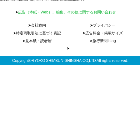
旅行新聞ホームページ掲載の記事・写真などのコンテンツ、出版物等の著作物の無断転載を禁じます。
広告（本紙・Web）、編集、その他に関するお問い合わせ
会社案内
プライバシー
特定商取引法に基づく表記
広告料金・掲載サイズ
見本紙・読者層
旅行新聞 blog
Copyright©RYOKO SHIMBUN-SHINSHA.CO,LTD All rights reserved.