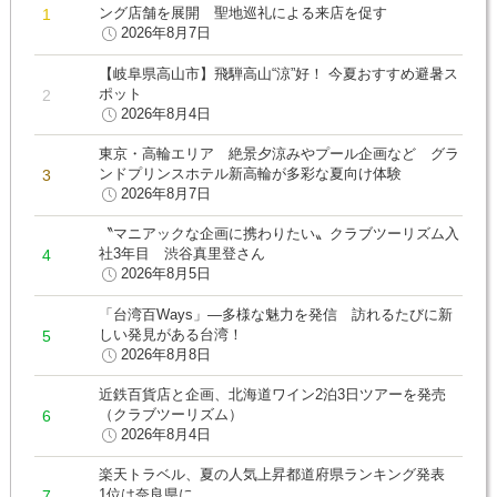
ング店舗を展開 聖地巡礼による来店を促す
2026年8月7日
【岐阜県高山市】飛騨高山“涼”好！ 今夏おすすめ避暑ス
ポット
2026年8月4日
東京・高輪エリア 絶景夕涼みやプール企画など グラ
ンドプリンスホテル新高輪が多彩な夏向け体験
2026年8月7日
〝マニアックな企画に携わりたい〟クラブツーリズム入
社3年目 渋谷真里登さん
2026年8月5日
「台湾百Ways」―多様な魅力を発信 訪れるたびに新
しい発見がある台湾！
2026年8月8日
近鉄百貨店と企画、北海道ワイン2泊3日ツアーを発売
（クラブツーリズム）
2026年8月4日
楽天トラベル、夏の人気上昇都道府県ランキング発表
1位は奈良県に