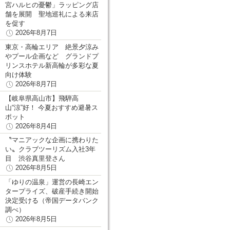
宮ハルヒの憂鬱」ラッピング店
舗を展開 聖地巡礼による来店
を促す
2026年8月7日
東京・高輪エリア 絶景夕涼み
やプール企画など グランドプ
リンスホテル新高輪が多彩な夏
向け体験
2026年8月7日
【岐阜県高山市】飛騨高
山“涼”好！ 今夏おすすめ避暑ス
ポット
2026年8月4日
〝マニアックな企画に携わりた
い〟クラブツーリズム入社3年
目 渋谷真里登さん
2026年8月5日
「ゆりの温泉」運営の長崎エン
タープライズ、破産手続き開始
決定受ける（帝国データバンク
調べ）
2026年8月5日