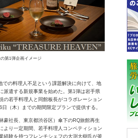
の第1弾企画イメージ
地での料理人不足という課題解決に向けて、地
に派遣する新規事業を始めた。第1弾は岩手県
鋭の若手料理人と同館板長がコラボレーション
～6日（木）までの期間限定プランで提供する。
豪社長、東京都渋谷区）傘下のRQ旅館再生
により一定期間、若手料理人コンペティション
業経験を持つフレンチシェフの大渕大樹氏が釜