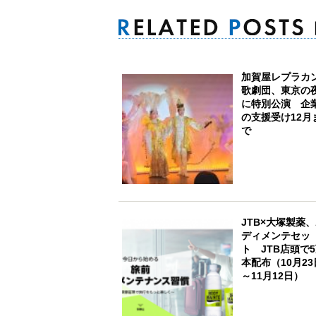
加賀屋レプラカ
歌劇団、東京の
に特別公演 企
の支援受け12月
で
JTB×大塚製薬
ディメンテセッ
ト JTB店頭で
本配布（10月23
～11月12日）