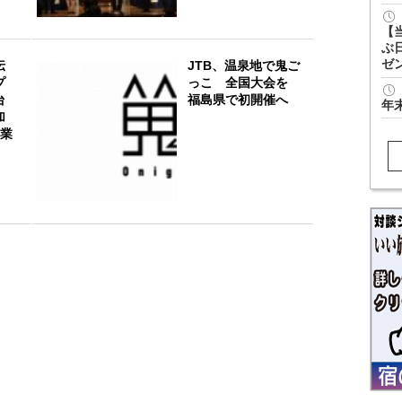
【
ぶ
ゼ
伝
JTB、温泉地で鬼ご
プ
っこ 全国大会を
台
福島県で初開催へ
年
加
協業