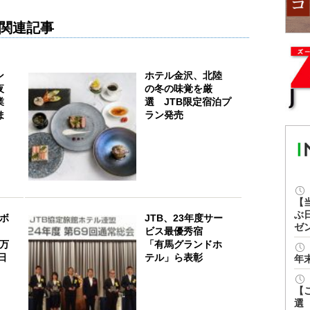
関連記事
ン
ホテル金沢、北陸
夜
の冬の味覚を厳
業
選 JTB限定宿泊プ
ま
ラン発売
【
ぶ
、ボ
JTB、23年度サー
ゼ
ビス最優秀宿
5万
「有馬グランドホ
日
テル」ら表彰
年
【
選